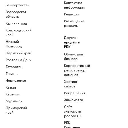
Контактная
Башкортостан
информация
Вологодская
Редакция
область
Размещение
Калининград
рекламы
Краснодарский
край
Другие
Нижний
продукты
Новгород
РБК
Пермский край
Облако для
бизнеса
Ростов-на-Дону
Корпоративный
Татарстан
регистратор
Тюмень
доменов
Черноземье
Хостинг
сайтов
Кавказ
Рег.решения
Карелия
Знакомства
Мурманск
Сайт
Приморский
знакомств
край
podbor.ru
РБК
Компании