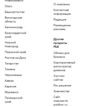
О компании
Омск
Контактная
Башкортостан
информация
Вологодская
Редакция
область
Размещение
Калининград
рекламы
Краснодарский
край
Другие
Нижний
продукты
Новгород
РБК
Пермский край
Облако для
бизнеса
Ростов-на-Дону
Корпоративный
Татарстан
регистратор
Тюмень
доменов
Черноземье
Хостинг
сайтов
Кавказ
Рег.решения
Карелия
Знакомства
Мурманск
Сайт
Приморский
знакомств
край
podbor.ru