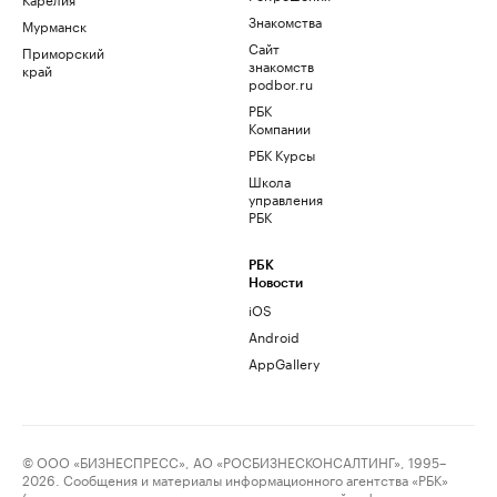
Знакомства
Мурманск
Сайт
Приморский
знакомств
край
podbor.ru
РБК
Компании
РБК Курсы
Школа
управления
РБК
РБК
Новости
iOS
Android
AppGallery
© ООО «БИЗНЕСПРЕСС», АО «РОСБИЗНЕСКОНСАЛТИНГ», 1995–
2026. Сообщения и материалы информационного агентства «РБК»
(свидетельство о регистрации средства массовой информации