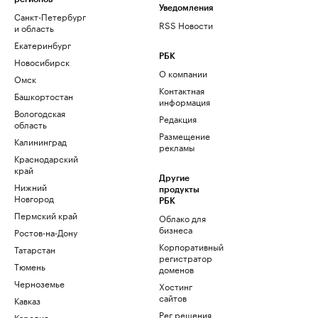
Уведомления
Санкт-Петербург
RSS Новости
и область
Екатеринбург
РБК
Новосибирск
О компании
Омск
Контактная
Башкортостан
информация
Вологодская
Редакция
область
Размещение
Калининград
рекламы
Краснодарский
край
Другие
Нижний
продукты
Новгород
РБК
Пермский край
Облако для
бизнеса
Ростов-на-Дону
Корпоративный
Татарстан
регистратор
Тюмень
доменов
Черноземье
Хостинг
сайтов
Кавказ
Рег.решения
Карелия