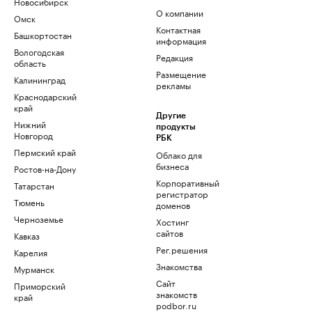
Новосибирск
О компании
Омск
Контактная
Башкортостан
информация
Вологодская
Редакция
область
Размещение
Калининград
рекламы
Краснодарский
край
Другие
Нижний
продукты
Новгород
РБК
Пермский край
Облако для
бизнеса
Ростов-на-Дону
Корпоративный
Татарстан
регистратор
Тюмень
доменов
Черноземье
Хостинг
сайтов
Кавказ
Рег.решения
Карелия
Знакомства
Мурманск
Сайт
Приморский
знакомств
край
podbor.ru