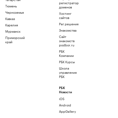
регистратор
Тюмень
доменов
Черноземье
Хостинг
сайтов
Кавказ
Рег.решения
Карелия
Знакомства
Мурманск
Сайт
Приморский
знакомств
край
podbor.ru
РБК
Компании
РБК Курсы
Школа
управления
РБК
РБК
Новости
iOS
Android
AppGallery