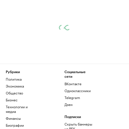
Рубрики
Социальные
сети
Политика
ВКонтакте
Экономика
Одноклассники
Общество
Telegram
Бизнес
Дзен
Технологии и
медиа
Финансы
Подписки
Скрыть баннеры
Биографии
на РБК