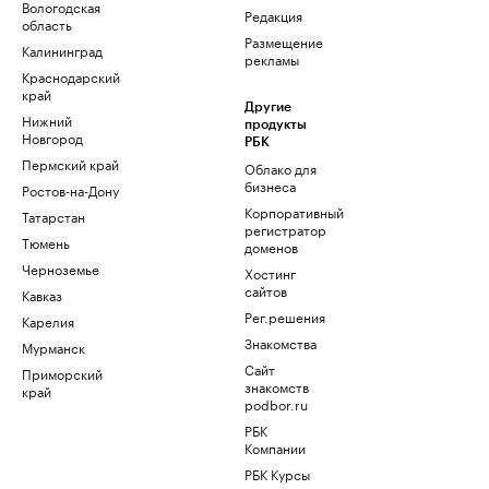
Вологодская
Редакция
область
Размещение
Калининград
рекламы
Краснодарский
край
Другие
Нижний
продукты
Новгород
РБК
Пермский край
Облако для
бизнеса
Ростов-на-Дону
Корпоративный
Татарстан
регистратор
Тюмень
доменов
Черноземье
Хостинг
сайтов
Кавказ
Рег.решения
Карелия
Знакомства
Мурманск
Сайт
Приморский
знакомств
край
podbor.ru
РБК
Компании
РБК Курсы