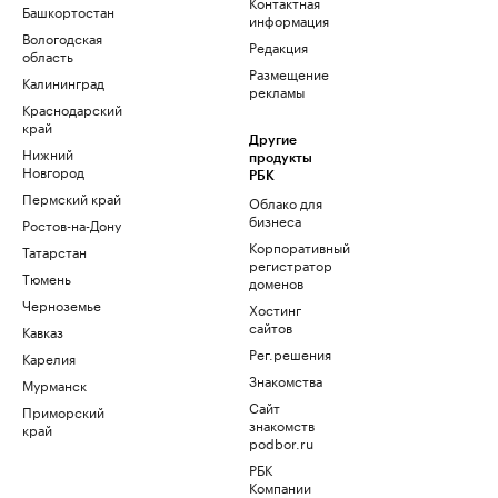
Контактная
Башкортостан
информация
Вологодская
Редакция
область
Размещение
Калининград
рекламы
Краснодарский
край
Другие
Нижний
продукты
Новгород
РБК
Пермский край
Облако для
бизнеса
Ростов-на-Дону
Корпоративный
Татарстан
регистратор
Тюмень
доменов
Черноземье
Хостинг
сайтов
Кавказ
Рег.решения
Карелия
Знакомства
Мурманск
Сайт
Приморский
знакомств
край
podbor.ru
РБК
Компании