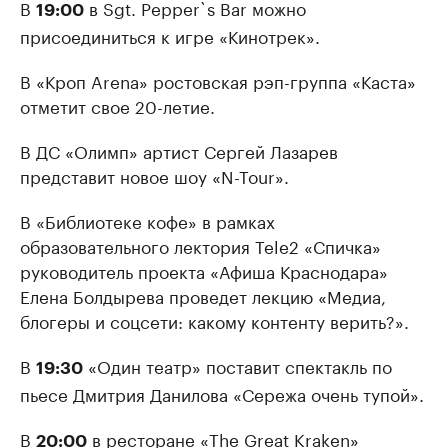
В
в Sgt. Pepper`s Bar можно
19:00
присоединиться к игре «Кинотрек».
В «Кроп Arena» ростовская рэп-группа «Каста»
отметит свое 20-летие.
В ДС «Олимп» артист Сергей Лазарев
представит новое шоу «N-Tour».
В «Библиотеке кофе» в рамках
образовательного лектория Tele2 «Спичка»
руководитель проекта «Афиша Краснодара»
Елена Болдырева проведет лекцию «Медиа,
блогеры и соцсети: какому контенту верить?».
В
«Один театр» поставит спектакль по
19:30
пьесе Дмитрия Данилова «Сережа очень тупой».
В
в ресторане «The Great Kraken»
20:00