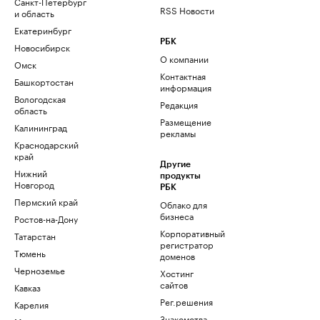
Санкт-Петербург
RSS Новости
и область
Екатеринбург
РБК
Новосибирск
О компании
Омск
Контактная
Башкортостан
информация
Вологодская
Редакция
область
Размещение
Калининград
рекламы
Краснодарский
край
Другие
Нижний
продукты
Новгород
РБК
Пермский край
Облако для
бизнеса
Ростов-на-Дону
Корпоративный
Татарстан
регистратор
Тюмень
доменов
Черноземье
Хостинг
сайтов
Кавказ
Рег.решения
Карелия
Знакомства