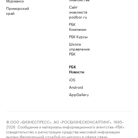
Мурманск
Сайт
Приморский
знакомств
край
podbor.ru
РБК
Компании
РБК Курсы
Школа
управления
РБК
РБК
Новости
iOS
Android
AppGallery
© ООО «БИЗНЕСПРЕСС», АО «РОСБИЗНЕСКОНСАЛТИНГ», 1995–
2026. Сообщения и материалы информационного агентства «РБК»
(свидетельство о регистрации средства массовой информации
выдано Федеральной службой по надзору в сфере связи,