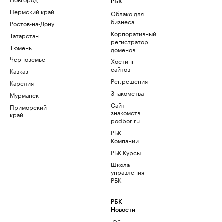
РБК
Пермский край
Облако для
бизнеса
Ростов-на-Дону
Корпоративный
Татарстан
регистратор
Тюмень
доменов
Черноземье
Хостинг
сайтов
Кавказ
Рег.решения
Карелия
Знакомства
Мурманск
Сайт
Приморский
знакомств
край
podbor.ru
РБК
Компании
РБК Курсы
Школа
управления
РБК
РБК
Новости
iOS