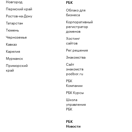
Новгород
РБК
Пермский край
Облако для
бизнеса
Ростов-на-Дону
Корпоративный
Татарстан
регистратор
Тюмень
доменов
Черноземье
Хостинг
сайтов
Кавказ
Рег.решения
Карелия
Знакомства
Мурманск
Сайт
Приморский
знакомств
край
podbor.ru
РБК
Компании
РБК Курсы
Школа
управления
РБК
РБК
Новости