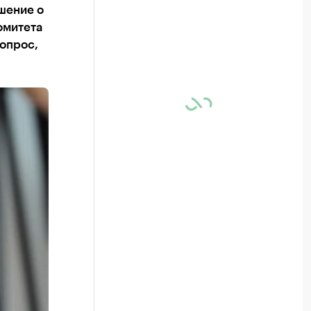
шение о
омитета
вопрос,