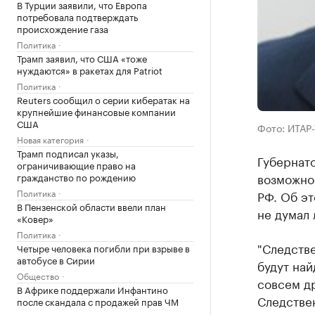
В Турции заявили, что Европа
потребовала подтверждать
происхождение газа
Политика
Трамп заявил, что США «тоже
нуждаются» в ракетах для Patriot
Политика
Reuters сообщил о серии кибератак на
крупнейшие финансовые компании
США
Фото: ИТАР
Новая категория
Трамп подписал указы,
Губернат
ограничивающие право на
возможно
гражданство по рождению
Политика
РФ. Об эт
В Пензенской области ввели план
не думал 
«Ковер»
Политика
"Следстве
Четыре человека погибли при взрыве в
автобусе в Сирии
будут най
Общество
совсем др
В Африке поддержали Инфантино
Следствен
после скандала с продажей прав ЧМ