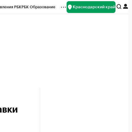
Краснодарский край
вления РБК
РБК Образование
редитные рейтинги
Франшизы
нсы
Рынок наличной валюты
авки