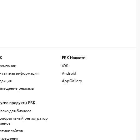
К
РБК Новости
компании
iOS
нтактная информация
Android
дакция
AppGallery
змещение рекламы
угие продукты РБК
лако для бизнеса
рпоративный регистратор
менов
стинг сайтов
г.решения