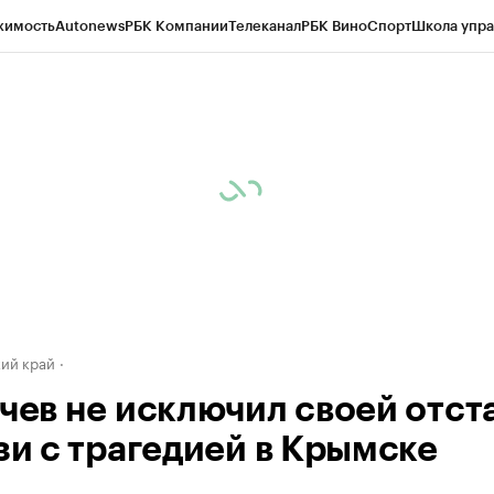
жимость
Autonews
РБК Компании
Телеканал
РБК Вино
Спорт
Школа упра
д
Стиль
Крипто
РБК Бизнес-среда
Дискуссионный клуб
Исследования
К
а контрагентов
Политика
Экономика
Бизнес
Технологии и медиа
Фина
ий край
ачев не исключил своей отст
язи с трагедией в Крымске