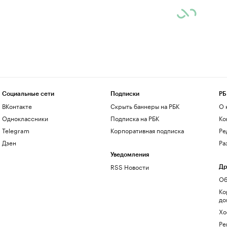
Социальные сети
Подписки
РБ
ВКонтакте
Скрыть баннеры на РБК
О 
Одноклассники
Подписка на РБК
Ко
Telegram
Корпоративная подписка
Ре
Дзен
Ра
Уведомления
RSS Новости
Др
Об
Ко
до
Хо
Ре