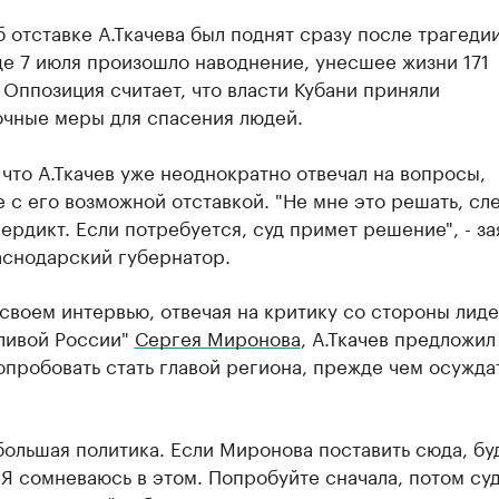
 отставке А.Ткачева был поднят сразу после трагедии
де 7 июля произошло наводнение, унесшее жизни 171
 Оппозиция считает, что власти Кубани приняли
очные меры для спасения людей.
что А.Ткачев уже неоднократно отвечал на вопросы,
 с его возможной отставкой. "Не мне это решать, сл
ердикт. Если потребуется, суд примет решение", - за
аснодарский губернатор.
своем интервью, отвечая на критику со стороны лид
ливой России"
Сергея Миронова
, А.Ткачев предложил
пробовать стать главой региона, прежде чем осужда
большая политика. Если Миронова поставить сюда, бу
Я сомневаюсь в этом. Попробуйте сначала, потом суди