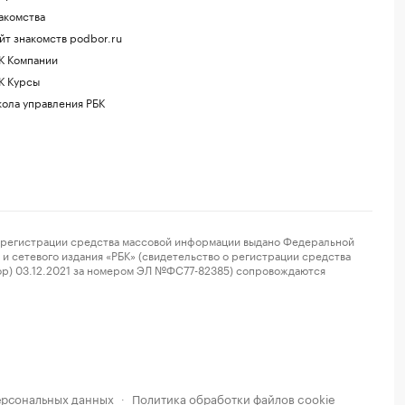
акомства
йт знакомств podbor.ru
К Компании
К Курсы
ола управления РБК
регистрации средства массовой информации выдано Федеральной
и сетевого издания «РБК» (свидетельство о регистрации средства
ор) 03.12.2021 за номером ЭЛ №ФС77-82385) сопровождаются
ерсональных данных
Политика обработки файлов cookie
·