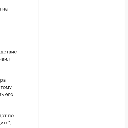
 на
едствие
явил
ера
 тому
ть его
дет по-
те", -