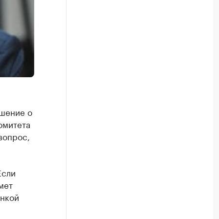
ешение о
омитета
вопрос,
Если
мет
енкой