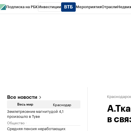
Подписка на РБК
Инвестиции
Мероприятия
Отрасли
Недви
РБК Курсы
РБК Life
Тренды
Визионеры
Национальные проекты
Горо
Газета
Спецпроекты СПб
Конференции СПб
Спецпроекты
Проверк
Краснодарск
Все новости
Краснодар
Весь мир
А.Тк
Землетрясение магнитудой 4,1
произошло в Туве
в св
Общество
Средняя пенсия неработающих