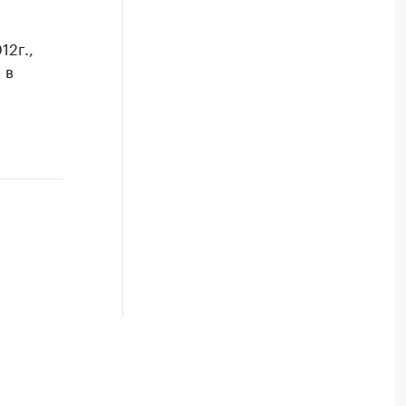
12г.,
 в