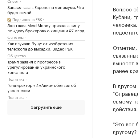
Спорт
Запасы газа в Европе на минимуме. Что
Вопрос об
будет зимой
Кубани, г
Подписка на РБК
человека.
Экс-глава Mind Money признала вину
по «делу брокеров» о хищении ₽7 млрд
недостат
Финансы
Как изучали Луну: от изобретения
Отметим, 
телескопа до высадки. Видео РБК
связанные
Общество
Трамп заявил о прогрессе в
вынесет в
урегулировании украинского
ранее кр
конфликта
Политика
В другом 
Гендиректор «ИжАвиа» объявил об
увольнении
"Справед
Политика
самому по
действия.
Загрузить еще
"Это все 
другому? 