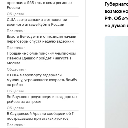
превысила ₽35 тыс. в семи регионах
Губернат
России
возможно
Общество
США ввели санкции в отношении
РФ. Об эт
военного атташе Кубы в России
не думал 
Политика
Власти Венесуэлы и оппозиция начали
переговоры спустя неделю задержки
Политика
Прощание с олимпийским чемпионом
Иваном Едешко пройдет 7 августа в
Москве
Общество
В США в аэропорту задержали
мужчину, угрожавшего взорвать бомбу
на рейсе
Общество
Во Внуково предупредили о задержках
рейсов из-за грозы
Общество
В Саудовской Аравии сообщили об 11
пострадавших при атаках хуситов
Политика