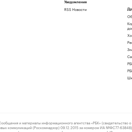
Уведомления
RSS Новости
Др
Об
Ко
до
Хо
Ре
Зн
Са
РБ
РБ
Шк
ения и материалы информационного агентства «РБК» (свидетельство о 
овых коммуникаций (Роскомнадзор) 09.12.2015 за номером ИА №ФС77-63848) 
 связи, информационных технологий и массовых коммуникаций (Роскомнадз