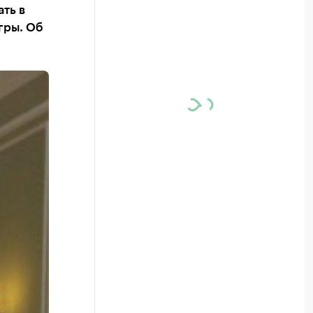
ть в
гры. Об