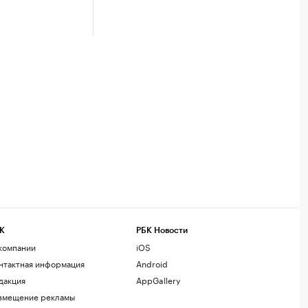
К
РБК Новости
компании
iOS
нтактная информация
Android
дакция
AppGallery
змещение рекламы