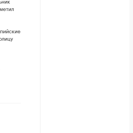
ьник
тметил
мпийские
олицу
в