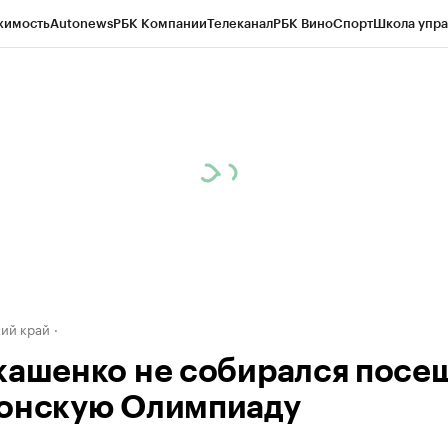
жимость
Autonews
РБК Компании
Телеканал
РБК Вино
Спорт
Школа упра
д
Стиль
Крипто
РБК Бизнес-среда
Дискуссионный клуб
Исследования
К
а контрагентов
Политика
Экономика
Бизнес
Технологии и медиа
Фина
ий край
кашенко не собирался посе
онскую Олимпиаду