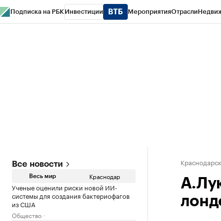
Подписка на РБК
Инвестиции
Мероприятия
Отрасли
Недви
РБК Курсы
РБК Life
Тренды
Визионеры
Национальные проекты
Горо
Газета
Спецпроекты СПб
Конференции СПб
Спецпроекты
Проверк
Краснодарск
Все новости
Краснодар
Весь мир
А.Лу
Ученые оценили риски новой ИИ-
системы для создания бактериофагов
лонд
из США
Общество