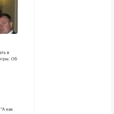
ть в
игры. Об
"А как