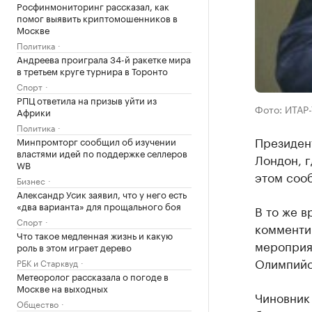
Росфинмониторинг рассказал, как
помог выявить криптомошенников в
Москве
Политика
Андреева проиграла 34-й ракетке мира
в третьем круге турнира в Торонто
Спорт
РПЦ ответила на призыв уйти из
Фото: ИТАР
Африки
Политика
Президен
Минпромторг сообщил об изучении
властями идей по поддержке селлеров
Лондон, г
WB
этом соо
Бизнес
Александр Усик заявил, что у него есть
«два варианта» для прощального боя
В то же 
Спорт
комментир
Что такое медленная жизнь и какую
мероприя
роль в этом играет дерево
Олимпийс
РБК и Старквуд
Метеоролог рассказала о погоде в
Москве на выходных
Чиновник 
Общество