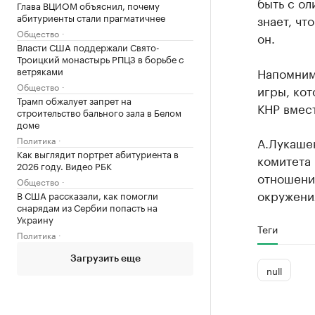
быть с о
Глава ВЦИОМ объяснил, почему
абитуриенты стали прагматичнее
знает, чт
Общество
он.
Власти США поддержали Свято-
Троицкий монастырь РПЦЗ в борьбе с
ветряками
Напомним
Общество
игры, кот
Трамп обжалует запрет на
КНР вмест
строительство бального зала в Белом
доме
Политика
А.Лукаше
Как выглядит портрет абитуриента в
комитета 
2026 году. Видео РБК
отношении
Общество
окружени
В США рассказали, как помогли
снарядам из Сербии попасть на
Украину
Теги
Политика
Загрузить еще
null