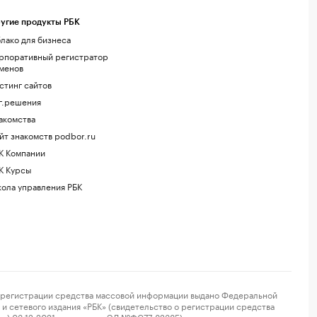
угие продукты РБК
лако для бизнеса
рпоративный регистратор
менов
стинг сайтов
г.решения
акомства
йт знакомств podbor.ru
К Компании
К Курсы
ола управления РБК
регистрации средства массовой информации выдано Федеральной
и сетевого издания «РБК» (свидетельство о регистрации средства
ор) 03.12.2021 за номером ЭЛ №ФС77-82385) сопровождаются