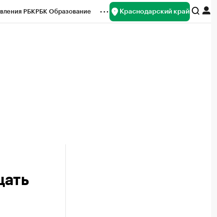
Краснодарский край
вления РБК
РБК Образование
редитные рейтинги
Франшизы
нсы
Рынок наличной валюты
щать