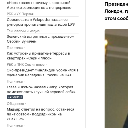
«Ноев ковчег»: почему в восточной
Президен
Арктике эволюция шла непрерывно
Лондон, г
РБК и УК Первая
Сооснователь Wikipedia назвал ее
этом соо
рупором пропаганды под эгидой ЦРУ
Технологии и медиа
Зеленский встретился с президентом
Сербии Вучичем
Политика
Как устроены приватные террасы в
квартирах «Серии плюс»
РБК и ПИК Серия плюс
Экс-президент Финляндии усомнился в
сценарии нападения России на НАТО
Политика
Глава «Эксмо» назвал книгу, которая
поможет стать «лучшей версией себя»
РАДИО
Общество
Мадьяр ответил на вопрос, останется
ли «Росатом» подрядчиком на
«Пакш-2»
Политика