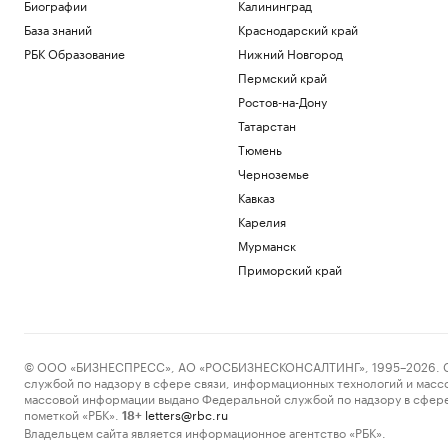
Биографии
Калининград
Овечкин заявил, что после завершения
карьеры будет жить в Москве
База знаний
Краснодарский край
Спорт
РБК Образование
Нижний Новгород
Фермы, рестораны и отели Дальнего
Пермский край
Востока. Гастрогид
Ростов-на-Дону
РБК и РСХБ
У побережья Турции обнаружили
Татарстан
неизвестный беспилотник
Тюмень
Политика
Черноземье
«Арсенал» совершил один из самых
Кавказ
дорогих трансферов в своей истории
Карелия
Спорт
Премьер Болгарии сообщил о взрыве
Мурманск
беспилотника рядом с газопроводом
Приморский край
Политика
Загрузить еще
© ООО «БИЗНЕСПРЕСС», АО «РОСБИЗНЕСКОНСАЛТИНГ», 1995–2026. Сообщ
службой по надзору в сфере связи, информационных технологий и масс
массовой информации выдано Федеральной службой по надзору в сфере
пометкой «РБК».
letters@rbc.ru
18+
Владельцем сайта является информационное агентство «РБК».