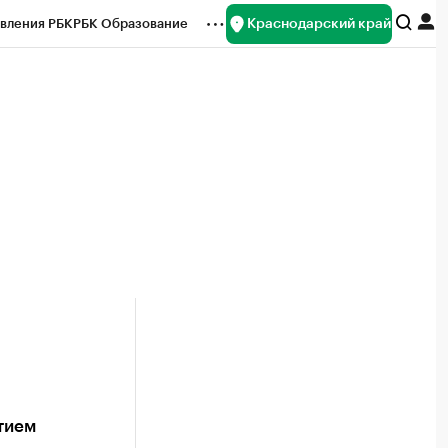
Краснодарский край
вления РБК
РБК Образование
редитные рейтинги
Франшизы
нсы
Рынок наличной валюты
тием