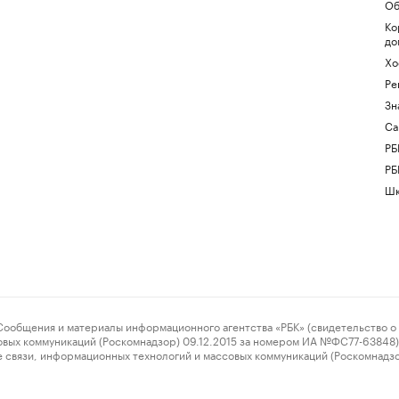
Об
Ко
до
Хо
Ре
Зн
Са
РБ
РБ
Шк
ения и материалы информационного агентства «РБК» (свидетельство о 
овых коммуникаций (Роскомнадзор) 09.12.2015 за номером ИА №ФС77-63848) 
 связи, информационных технологий и массовых коммуникаций (Роскомнадз