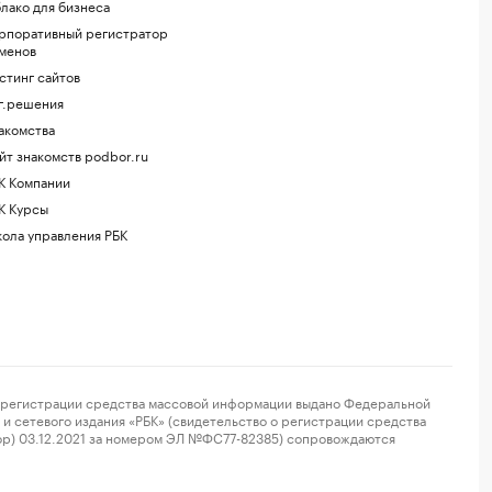
лако для бизнеса
рпоративный регистратор
менов
стинг сайтов
г.решения
акомства
йт знакомств podbor.ru
К Компании
К Курсы
ола управления РБК
регистрации средства массовой информации выдано Федеральной
и сетевого издания «РБК» (свидетельство о регистрации средства
ор) 03.12.2021 за номером ЭЛ №ФС77-82385) сопровождаются