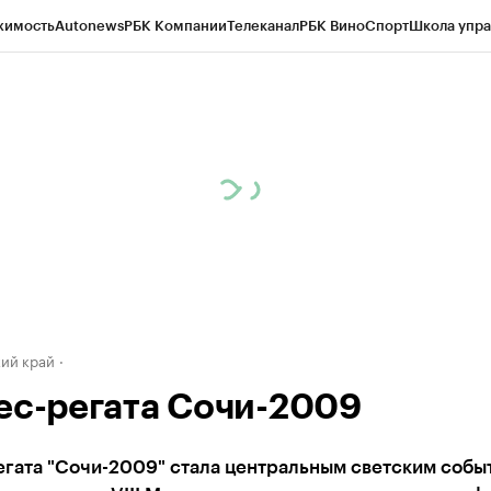
жимость
Autonews
РБК Компании
Телеканал
РБК Вино
Спорт
Школа упра
д
Стиль
Крипто
РБК Бизнес-среда
Дискуссионный клуб
Исследования
К
а контрагентов
Политика
Экономика
Бизнес
Технологии и медиа
Фина
ий край
ес-регата Сочи-2009
егата "Сочи-2009" стала центральным светским собы