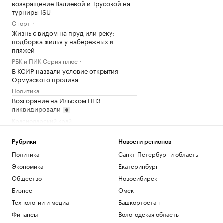
возвращение Валиевой и Трусовой на
турниры ISU
Спорт
Жизнь с видом на пруд или реку:
подборка жилья у набережных и
пляжей
РБК и ПИК Серия плюс
В КСИР назвали условие открытия
Ормузского пролива
Политика
Возгорание на Ильском НПЗ
ликвидировали
Краснодарский край
В Брянской области при обстреле
Новенького тяжело ранили пожилую
Рубрики
Новости регионов
женщину
Политика
Санкт-Петербург и область
Политика
Экономика
Екатеринбург
Москвичей предупредили о спаде
жары
Общество
Новосибирск
Общество
Бизнес
Омск
Облигации вместо кредита: как малому
Технологии и медиа
Башкортостан
бизнесу разместить публичный долг
Финансы
Вологодская область
РБК и МСП Банк