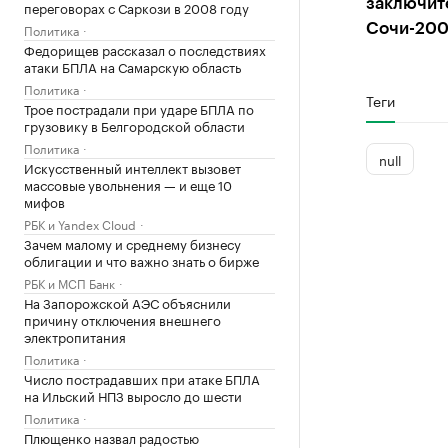
заключит
переговорах с Саркози в 2008 году
Политика
Сочи-200
Федорищев рассказал о последствиях
атаки БПЛА на Самарскую область
Политика
Теги
Трое пострадали при ударе БПЛА по
грузовику в Белгородской области
Политика
null
Искусственный интеллект вызовет
массовые увольнения — и еще 10
мифов
РБК и Yandex Cloud
Зачем малому и среднему бизнесу
облигации и что важно знать о бирже
РБК и МСП Банк
На Запорожской АЭС объяснили
причину отключения внешнего
электропитания
Политика
Число пострадавших при атаке БПЛА
на Ильский НПЗ выросло до шести
Политика
Плющенко назвал радостью