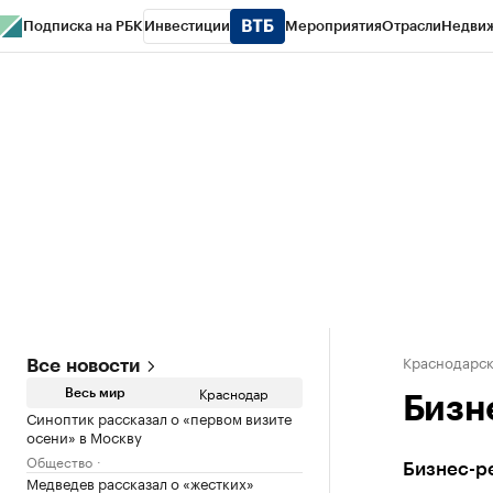
Подписка на РБК
Инвестиции
Мероприятия
Отрасли
Недви
РБК Курсы
РБК Life
Тренды
Визионеры
Национальные проекты
Горо
Газета
Спецпроекты СПб
Конференции СПб
Спецпроекты
Проверк
Краснодарск
Все новости
Краснодар
Весь мир
Бизн
Синоптик рассказал о «первом визите
осени» в Москву
Общество
Бизнес-р
Медведев рассказал о «жестких»