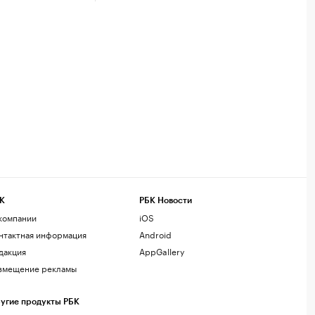
К
РБК Новости
компании
iOS
нтактная информация
Android
дакция
AppGallery
змещение рекламы
угие продукты РБК