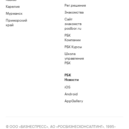
Рег.решения
Карелия
Знакомства
Мурманск
Сайт
Приморский
знакомств
край
podbor.ru
РБК
Компании
РБК Курсы
Школа
управления
РБК
РБК
Новости
iOS
Android
AppGallery
© ООО «БИЗНЕСПРЕСС», АО «РОСБИЗНЕСКОНСАЛТИНГ», 1995–