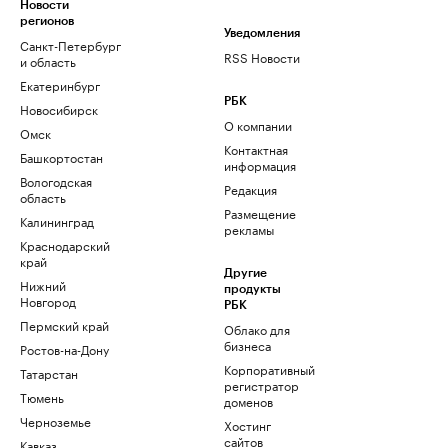
Новости
регионов
Уведомления
Санкт-Петербург
RSS Новости
и область
Екатеринбург
РБК
Новосибирск
О компании
Омск
Контактная
Башкортостан
информация
Вологодская
Редакция
область
Размещение
Калининград
рекламы
Краснодарский
край
Другие
Нижний
продукты
Новгород
РБК
Пермский край
Облако для
бизнеса
Ростов-на-Дону
Корпоративный
Татарстан
регистратор
Тюмень
доменов
Черноземье
Хостинг
сайтов
Кавказ