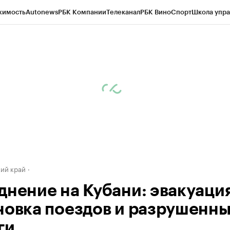
жимость
Autonews
РБК Компании
Телеканал
РБК Вино
Спорт
Школа упра
д
Стиль
Крипто
РБК Бизнес-среда
Дискуссионный клуб
Исследования
К
а контрагентов
Политика
Экономика
Бизнес
Технологии и медиа
Фина
ий край
днение на Кубани: эвакуация
новка поездов и разрушенн
ги