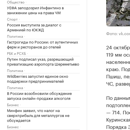
Общество
УЕФА заподозрил Инфантино в
занижении цены на права ЧМ
Спорт
Россия выступила за диалог с
Арменией по ЮКЖД
Фото: vk.co
Политика
Гастрогиды по России: от аутентичных
24 октябр
ферм и ресторанов до отелей
РБК и РСХБ
119 мм ос
Путин подписал указ, разрешающий
населенн
приватизацию аэропорта Шереметьево
краю. Под
Политика
Пшиш, пе
Wildberries запустил единое окно
поддержки предпринимателей
ЧС, разве
Политика
В России возобновили обсуждение
По данным
запуска онлайн-продажи алкоголя
подтоплен
Бизнес
Минфин заявил, что налог на
— 714. По
сверхприбыль для металлургов не
Куринская
обсуждается
Порядка 3
Бизнес