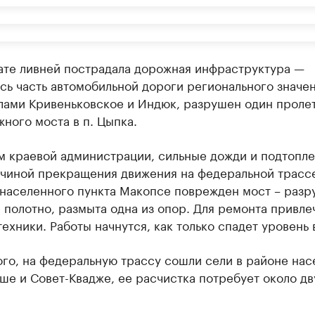
тате ливней пострадала дорожная инфраструктура —
сь часть автомобильной дороги регионального значе
лами Кривеньковское и Индюк, разрушен один проле
ного моста в п. Цыпка.
м краевой администрации, сильные дожди и подтопл
ичиной прекращения движения на федеральной трассе
 населенного пункта Макопсе поврежден мост – раз
полотно, размыта одна из опор. Для ремонта привле
ехники. Работы начнутся, как только спадет уровень 
ого, на федеральную трассу сошли сели в районе на
ше и Совет-Квадже, ее расчистка потребует около дв