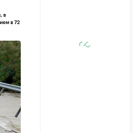
, в
ием в 72