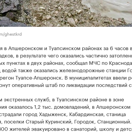
m/ghestkrd
я в Апшеронском и Туапсинском районах за 6 часов 
адков, в результате чего оказались частично затоплен
ых пунктах в двух районах, сообщал МЧС по Краснод
 водой также оказались железнодорожные станции Го
регон Туапсе-Апшеронск. В муниципалитетах ввели 
рнут оперативный штаб по ликвидации последствий с
 экстренных служб, в Туапсинском районе в зоне
ия оказалось 1,2 тыс. домовладений, в Апшеронском
страдали город Хадыженск, Кабардинская, станица
, поселки Старый Куринский, Городок, Станционный.
00 жителей эвакуировано в санаторий, школу и детс