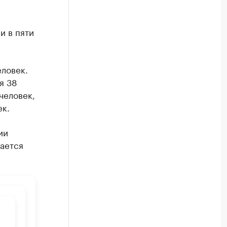
и в пяти
еловек.
я 38
человек,
к.
ии
тается