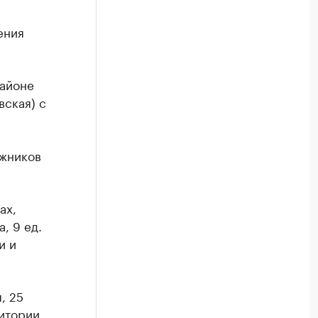
ения
айоне
вская) с
ожников
ах,
, 9 ед.
и и
, 25
ритории