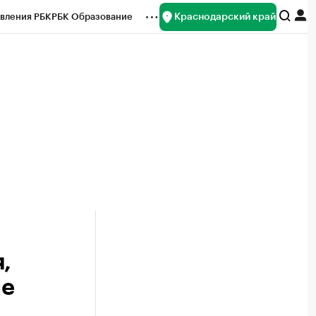
Краснодарский край
вления РБК
РБК Образование
редитные рейтинги
Франшизы
нсы
Рынок наличной валюты
,
ые