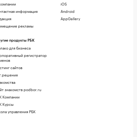
компании
iOS
нтактная информация
Android
дакция
AppGallery
змещение рекламы
угие продукты РБК
лако для бизнеса
рпоративный регистратор
менов
стинг сайтов
г.решения
акомства
йт знакомств podbor.ru
К Компании
К Курсы
ола управления РБК