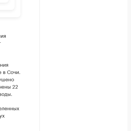
ния
т
ения
 в Сочи.
рушено
чены 22
воды.
селенных
ух