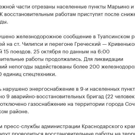
ежной части отрезаны населенные пункты Марьино и
 К восстановительным работам приступят после сниж
ды.
ушено железнодорожное сообщение в Туапсинском р
ей на ст. Чилипси и перегоне Греческий — Кривенько
 15 поездов. 25 октября по данным на 6:00
вительные работы продолжались. Для ликвидации
вий непогоды задействованы более 200 железнодор
0 единиц спецтехники.
ь нарушено энергоснабжение в 9-и населенных пункт
о 9 аварийно-восстановительных бригад (22 человека
 отключено газоснабжение на территории города Соч
ком районе.
м пресс-службы администрации Краснодарского края
удут проводиться восстановительные работы на тер