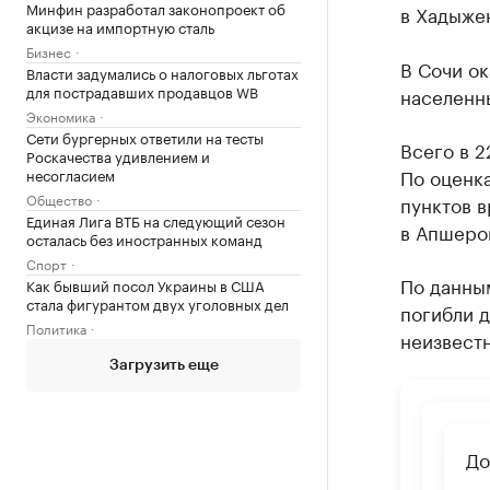
Минфин разработал законопроект об
в Хадыже
акцизе на импортную сталь
Бизнес
В Сочи о
Власти задумались о налоговых льготах
для пострадавших продавцов WB
населенны
Экономика
Сети бургерных ответили на тесты
Всего в 2
Роскачества удивлением и
По оценк
несогласием
Общество
пунктов 
Единая Лига ВТБ на следующий сезон
в Апшеро
осталась без иностранных команд
Спорт
По данным
Как бывший посол Украины в США
стала фигурантом двух уголовных дел
погибли д
Политика
неизвестн
Загрузить еще
До