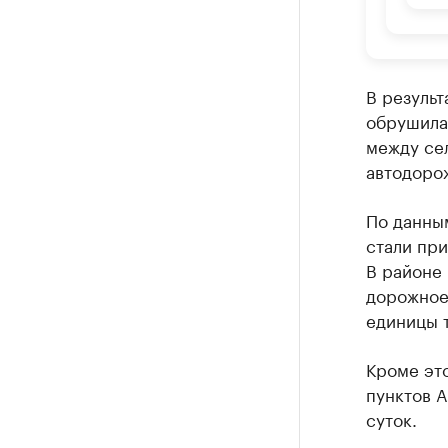
В резуль
обрушила
между се
автодорож
По данны
стали пр
В районе
дорожное 
единицы т
Кроме эт
пунктов А
суток.