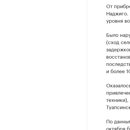
От прибр
Наджиго.
уровня во
Было нар
(сход сел
задержкой
восстано
последст
и более 1
Оказалос
привлечен
техники),
Туапсинс
По данны
октября б