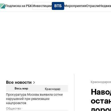
Подписка на РБК
Инвестиции
Мероприятия
Отрасли
Недви
РБК Курсы
РБК Life
Тренды
Визионеры
Национальные проекты
Горо
Газета
Спецпроекты СПб
Конференции СПб
Спецпроекты
Проверк
Краснодарск
Все новости
Краснодар
Весь мир
Наво
Прокуратура Москвы выявила сотни
нарушений при реализации
оста
нацпроектов
Общество
доро