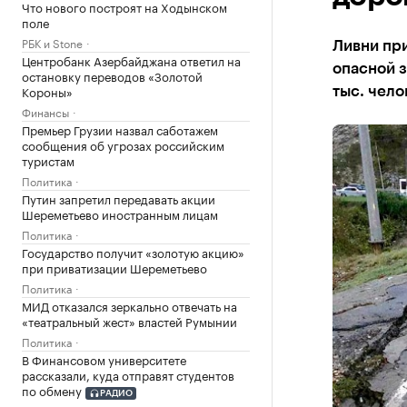
Что нового построят на Ходынском
поле
РБК и Stone
Ливни при
Центробанк Азербайджана ответил на
опасной з
остановку переводов «Золотой
Короны»
тыс. чело
Финансы
Премьер Грузии назвал саботажем
сообщения об угрозах российским
туристам
Политика
Путин запретил передавать акции
Шереметьево иностранным лицам
Политика
Государство получит «золотую акцию»
при приватизации Шереметьево
Политика
МИД отказался зеркально отвечать на
«театральный жест» властей Румынии
Политика
В Финансовом университете
рассказали, куда отправят студентов
по обмену
РАДИО