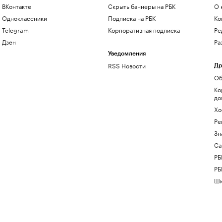
ВКонтакте
Скрыть баннеры на РБК
О 
Одноклассники
Подписка на РБК
Ко
Telegram
Корпоративная подписка
Ре
Дзен
Ра
Уведомления
RSS Новости
Др
Об
Ко
до
Хо
Ре
Зн
Са
РБ
РБ
Шк