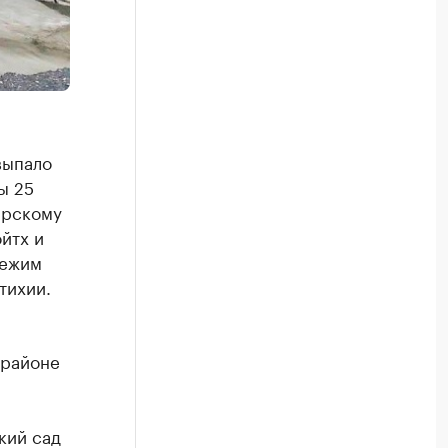
выпало
ы 25
арскому
йтх и
режим
тихии.
 районе
кий сад