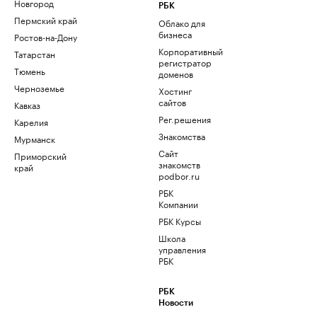
Новгород
РБК
Пермский край
Облако для
бизнеса
Ростов-на-Дону
Корпоративный
Татарстан
регистратор
Тюмень
доменов
Черноземье
Хостинг
сайтов
Кавказ
Рег.решения
Карелия
Знакомства
Мурманск
Сайт
Приморский
знакомств
край
podbor.ru
РБК
Компании
РБК Курсы
Школа
управления
РБК
РБК
Новости