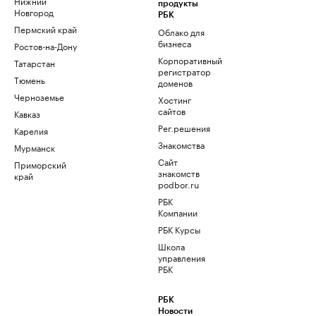
Нижний
продукты
Новгород
РБК
Пермский край
Облако для
бизнеса
Ростов-на-Дону
Корпоративный
Татарстан
регистратор
Тюмень
доменов
Черноземье
Хостинг
сайтов
Кавказ
Рег.решения
Карелия
Знакомства
Мурманск
Сайт
Приморский
знакомств
край
podbor.ru
РБК
Компании
РБК Курсы
Школа
управления
РБК
РБК
Новости