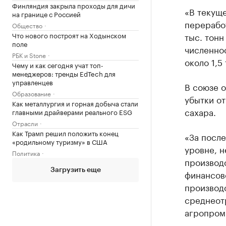
Финляндия закрыла проходы для дичи
«В текуще
на границе с Россией
переработ
Общество
Что нового построят на Ходынском
тыс. тонн
поле
численно
РБК и Stone
около 1,5
Чему и как сегодня учат топ-
менеджеров: тренды EdTech для
управленцев
В союзе о
Образование
убытки о
Как металлургия и горная добыча стали
сахара.
главными драйверами реального ESG
Отрасли
Как Трамп решил положить конец
«За после
«родильному туризму» в США
уровне, 
Политика
производс
Загрузить еще
финансово
производс
среднеот
агропром