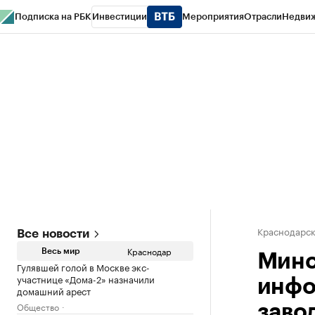
Подписка на РБК
Инвестиции
Мероприятия
Отрасли
Недви
РБК Курсы
РБК Life
Тренды
Визионеры
Национальные проекты
Горо
Газета
Спецпроекты СПб
Конференции СПб
Спецпроекты
Проверк
Краснодарск
Все новости
Краснодар
Весь мир
Минс
Гулявшей голой в Москве экс-
участнице «Дома-2» назначили
инфо
домашний арест
Общество
заво