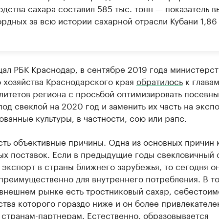
одства сахара составил 585 тыс. тонн — показатель 
ордных за всю истории сахарной отрасли Кубани 1,86
ал РБК Краснодар, в сентябре 2019 года министерст
о хозяйства Краснодарского края
обратилось
к глава
литетов региона с просьбой оптимизировать посевн
од свеклой на 2020 год и заменить их часть на эксп
ванные культуры, в частности, сою или рапс.
сть объективные причины. Одна из основных причин 
ых поставок. Если в предыдущие годы свекловичный 
 экспорт в страны ближнего зарубежья, то сегодня о
преимущественно для внутреннего потребления. В то
 внешнем рынке есть тростниковый сахар, себестоим
ства которого гораздо ниже и он более привлекател
 странам-партнерам. Естественно, образовывается