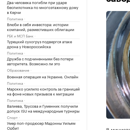
Два человека погибли при ударе
беспилотника по многоэтажному дому
в Керчи
Политика
Влюби в себя инвестора: истории
компаний, разместивших облигации
РБК и МСП Банк
Турецкий сухогруз подвергся атаке
дрона у Новороссийска
Политика
Дружба с подчиненными без потери
авторитета. Возможно ли это
Образование
Военная операция на Украине. Онлайн
Политика
Марокко усилило контроль за границей
на фоне новых призывов к миграции
Политика
Валиева, Трусова и Гуменник получили
допуск ISU на международные турниры
Спорт
Умер поп-продюсер Мадонны Уильям
Орбит
В министе