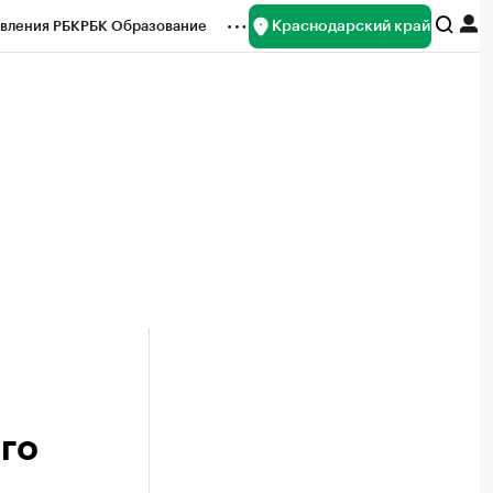
Краснодарский край
вления РБК
РБК Образование
редитные рейтинги
Франшизы
нсы
Рынок наличной валюты
го