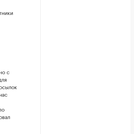
тники
но с
для
посылок
час
по
овал