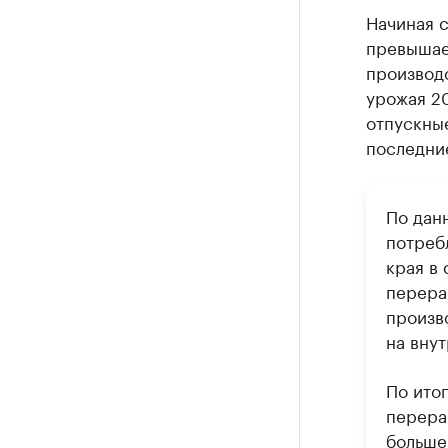
Начиная с
превышае
производс
урожая 20
отпускны
последние
По дан
потреб
края в
перера
произво
на вну
По ито
перераб
больше