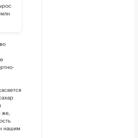
вырос
 млн
во
м
ые
ортно-
касается
сахар
н
 же,
ость
ен нашим