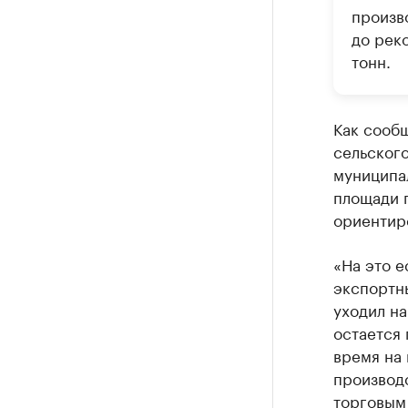
произв
до рек
тонн.
Как сообщ
сельског
муниципа
площади п
ориентиро
«На это е
экспортн
уходил на
остается 
время на
производ
торговым