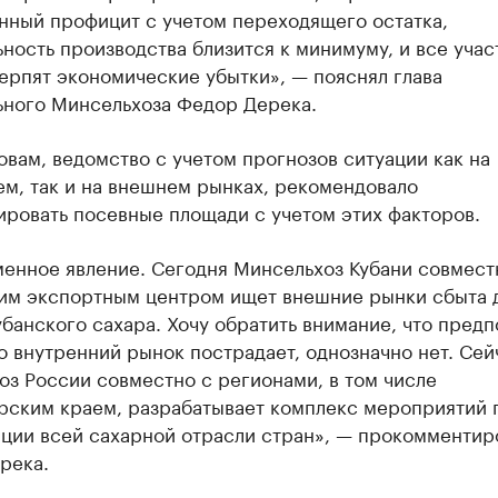
нный профицит с учетом переходящего остатка,
ность производства близится к минимуму, и все учас
ерпят экономические убытки», — пояснял глава
ьного Минсельхоза Федор Дерека.
овам, ведомство с учетом прогнозов ситуации как на
м, так и на внешнем рынках, рекомендовало
ировать посевные площади с учетом этих факторов.
менное явление. Сегодня Минсельхоз Кубани совмест
им экспортным центром ищет внешние рынки сбыта 
банского сахара. Хочу обратить внимание, что пред
то внутренний рынок пострадает, однозначно нет. Сей
з России совместно с регионами, в том числе
рским краем, разрабатывает комплекс мероприятий 
ации всей сахарной отрасли стран», — прокомментир
река.