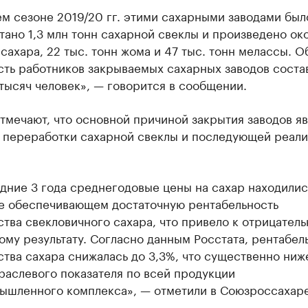
м сезоне 2019/20 гг. этими сахарными заводами был
ано 1,3 млн тонн сахарной свеклы и произведено ок
 сахара, 22 тыс. тонн жома и 47 тыс. тонн мелассы. 
сть работников закрываемых сахарных заводов соста
 тысяч человек», — говорится в сообщении.
тмечают, что основной причиной закрытия заводов я
т переработки сахарной свеклы и последующей реали
дние 3 года среднегодовые цены на сахар находилис
не обеспечивающем достаточную рентабельность
тва свекловичного сахара, что привело к отрицател
му результату. Согласно данным Росстата, рентабел
тва сахара снижалась до 3,3%, что существенно ниж
раслевого показателя по всей продукции
ышленного комплекса», — отметили в Союзроссахаре