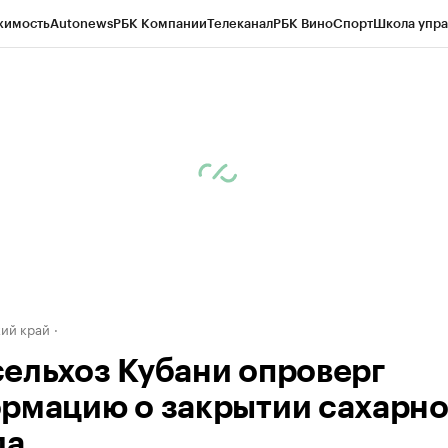
жимость
Autonews
РБК Компании
Телеканал
РБК Вино
Спорт
Школа упра
д
Стиль
Крипто
РБК Бизнес-среда
Дискуссионный клуб
Исследования
К
а контрагентов
Политика
Экономика
Бизнес
Технологии и медиа
Фина
ий край
ельхоз Кубани опроверг
рмацию о закрытии сахарно
да