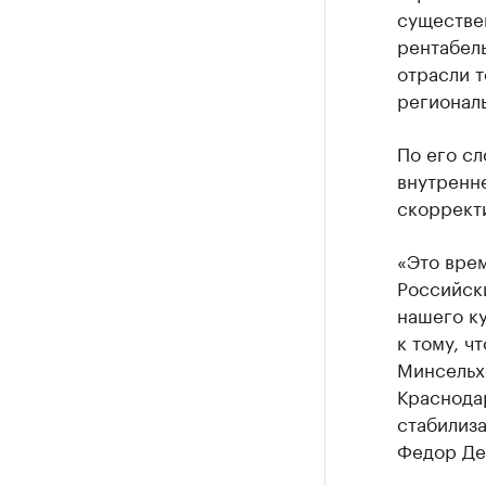
существе
рентабель
отрасли т
регионал
По его сл
внутренне
скоррект
«Это вре
Российск
нашего ку
к тому, ч
Минсельхо
Краснода
стабилиз
Федор Де