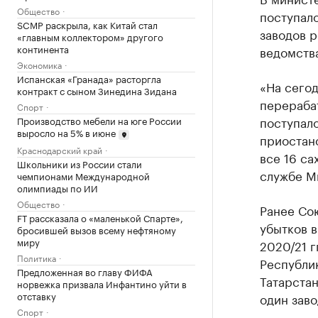
Общество
поступал
SCMP раскрыла, как Китай стал
заводов р
«главным коллектором» другого
континента
ведомств
Экономика
Испанская «Гранада» расторгла
«На сегод
контракт с сыном Зинедина Зидана
перераба
Спорт
поступал
Производство мебели на юге России
выросло на 5% в июне
приостано
Краснодарский край
все 16 са
Школьники из России стали
службе М
чемпионами Международной
олимпиады по ИИ
Общество
Ранее Со
FT рассказала о «маленькой Спарте»,
убытков в
бросившей вызов всему нефтяному
миру
2020/21 г
Политика
Республи
Предложенная во главу ФИФА
Татарстан
норвежка призвала Инфантино уйти в
отставку
один заво
Спорт