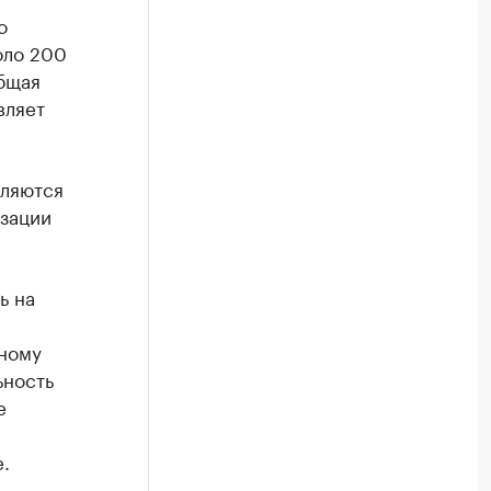
о
оло 200
Общая
вляет
вляются
зации
ь на
ьному
ьность
е
.