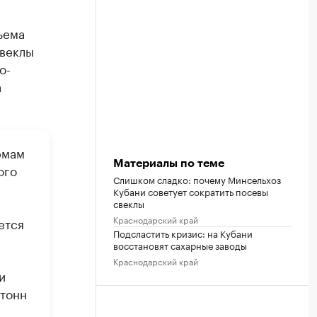
ъема
свеклы
о-
а
рмам
Материалы по теме
ого
Слишком сладко: почему Минсельхоз
Кубани советует сократить посевы
свеклы
Краснодарский край
ется
Подсластить кризис: на Кубани
восстановят сахарные заводы
Краснодарский край
и
 тонн