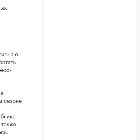
ных
гиона о
ботать
есс-
за
м сезоне
ублике
 также
сь.