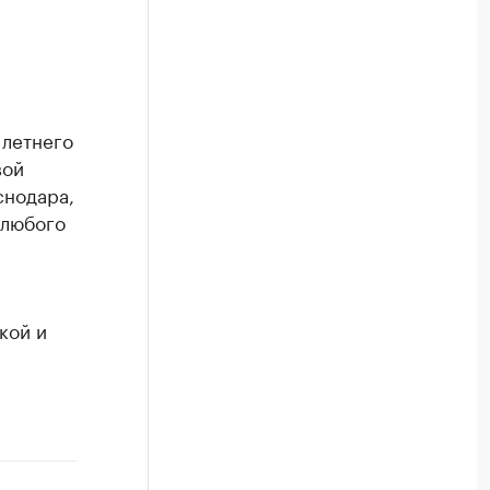
 летнего
вой
снодара,
 любого
кой и