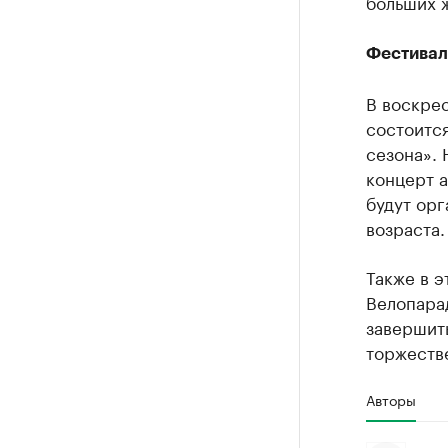
больших 
Фестивал
В воскрес
состоитс
сезона».
концерт 
будут орг
возраста.
Также в 
Велопарад
завершить
торжеств
Авторы