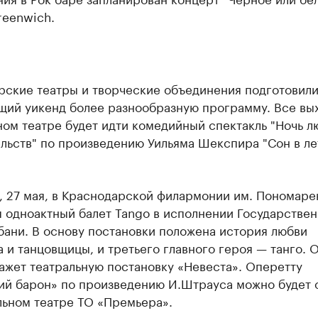
reenwich.
рские театры и творческие объединения подготовили
щий уикенд более разнообразную программу. Все вы
ом театре будет идти комедийный спектакль "Ночь 
льств" по произведению Уильяма Шекспира "Сон в л
, 27 мая, в Краснодарской филармонии им. Пономаре
 одноактный балет Tango в исполнении Государствен
бани. В основу постановки положена история любви
 и танцовщицы, и третьего главного героя — танго. 
ажет театральную постановку «Невеста». Оперетту
ий барон» по произведению И.Штрауса можно будет 
льном театре ТО «Премьера».