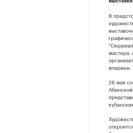
Выставки
В предст
художест
выставочн
графичес
"Сюрреал
мастера, 
организа
впервые.
26 мая со
Абинской 
представ
кубанских
Художеств
откроется