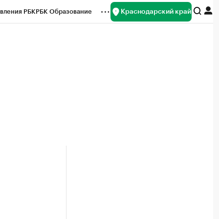
Краснодарский край
вления РБК
РБК Образование
редитные рейтинги
Франшизы
нсы
Рынок наличной валюты