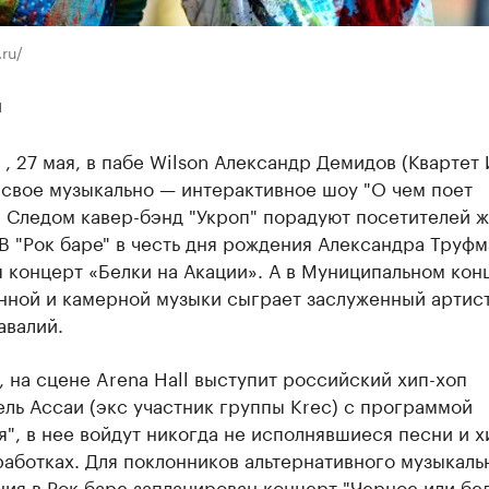
ru/
ы
 , 27 мая, в пабе Wilson Александр Демидов (Квартет 
 свое музыкально — интерактивное шоу "О чем поет
. Следом кавер-бэнд "Укроп" порадуют посетителей 
В "Рок баре" в честь дня рождения Александра Труфм
 концерт «Белки на Акации». А в Муниципальном ко
нной и камерной музыки сыграет заслуженный артис
авалий.
, на сцене Arena Hall выступит российский хип-хоп
ль Ассаи (экс участник группы Krec) с программой
", в нее войдут никогда не исполнявшиеся песни и х
аботках. Для поклонников альтернативного музыкаль
ия в Рок баре запланирован концерт "Черное или бе