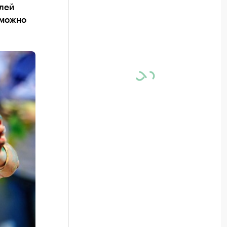
елей
 можно