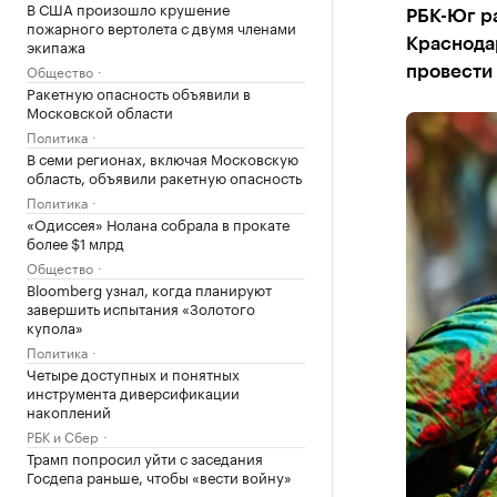
В США произошло крушение
РБК-Юг ра
пожарного вертолета с двумя членами
экипажа
Краснодар
Общество
провести
Ракетную опасность объявили в
Московской области
Политика
В семи регионах, включая Московскую
область, объявили ракетную опасность
Политика
«Одиссея» Нолана собрала в прокате
более $1 млрд
Общество
Bloomberg узнал, когда планируют
завершить испытания «Золотого
купола»
Политика
Четыре доступных и понятных
инструмента диверсификации
накоплений
РБК и Сбер
Трамп попросил уйти с заседания
Госдепа раньше, чтобы «вести войну»