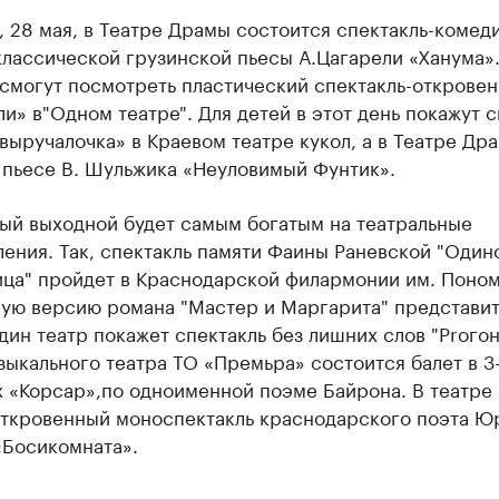
, 28 мая, в Театре Драмы состоится спектакль-комед
лассической грузинской пьесы А.Цагарели «Ханума».
смогут посмотреть пластический спектакль-открове
и» в"Одном театре". Для детей в этот день покажут с
выручалочка» в Краевом театре кукол, а в Театре Дра
 пьесе В. Шульжика «Неуловимый Фунтик».
ый выходной будет самым богатым на театральные
ения. Так, спектакль памяти Фаины Раневской "Один
ца" пройдет в Краснодарской филармонии им. Поном
ную версию романа "Мастер и Маргарита" представит
ин театр покажет спектакль без лишних слов "Proгон
ыкального театра ТО «Премьра» состоится балет в 3
х «Корсар»,по одноименной поэме Байрона. В театр
откровенный моноспектакль краснодарского поэта Ю
«Босикомната».