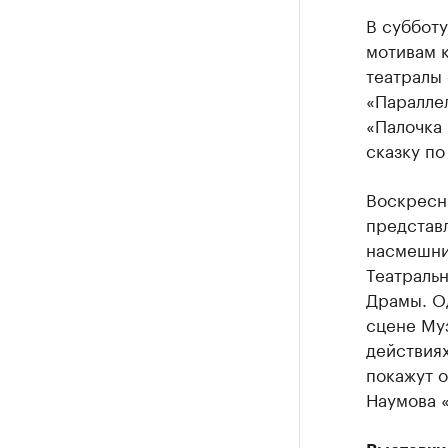
В субботу
мотивам к
театралы 
«Параллел
«Палочка 
сказку по
Воскресн
представл
насмешни
Театраль
Драмы. Од
сцене Муз
действия
покажут 
Наумова 