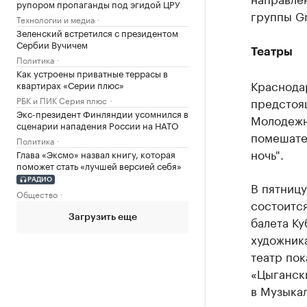
рупором пропаганды под эгидой ЦРУ
группы G
Технологии и медиа
Зеленский встретился с президентом
Сербии Вучичем
Театры
Политика
Как устроены приватные террасы в
Краснода
квартирах «Серии плюс»
предстоя
РБК и ПИК Серия плюс
Экс-президент Финляндии усомнился в
Молодежн
сценарии нападения России на НАТО
помешате
Политика
ночь".
Глава «Эксмо» назвал книгу, которая
поможет стать «лучшей версией себя»
РАДИО
В пятницу
Общество
состоится
Загрузить еще
балета Ку
художника
театр пок
«Цыганск
в Музыка