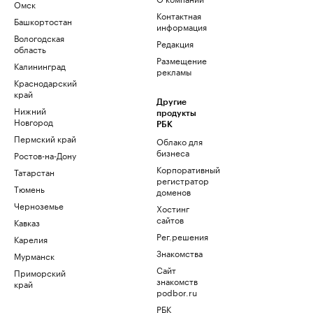
Омск
Контактная
Башкортостан
информация
Вологодская
Редакция
область
Размещение
Калининград
рекламы
Краснодарский
край
Другие
Нижний
продукты
Новгород
РБК
Пермский край
Облако для
бизнеса
Ростов-на-Дону
Корпоративный
Татарстан
регистратор
Тюмень
доменов
Черноземье
Хостинг
сайтов
Кавказ
Рег.решения
Карелия
Знакомства
Мурманск
Сайт
Приморский
знакомств
край
podbor.ru
РБК