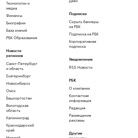
Дзен
Технологии и
медиа
Финансы
Подписки
Скрыть баннеры
Биографии
на РБК
База знаний
Подписка на РБК
РБК Образование
Корпоративная
подписка
Новости
регионов
Уведомления
Санкт-Петербург
RSS Новости
и область
Екатеринбург
РБК
Новосибирск
О компании
Омск
Контактная
Башкортостан
информация
Вологодская
Редакция
область
Размещение
Калининград
рекламы
Краснодарский
край
Другие
Нижний