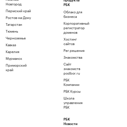
продукты
Новгород
РБК
Пермский край
Облако для
бизнеса
Ростов-на-Дону
Корпоративный
Татарстан
регистратор
Тюмень
доменов
Черноземье
Хостинг
сайтов
Кавказ
Рег.решения
Карелия
Знакомства
Мурманск
Сайт
Приморский
знакомств
край
podbor.ru
РБК
Компании
РБК Курсы
Школа
управления
РБК
РБК
Новости