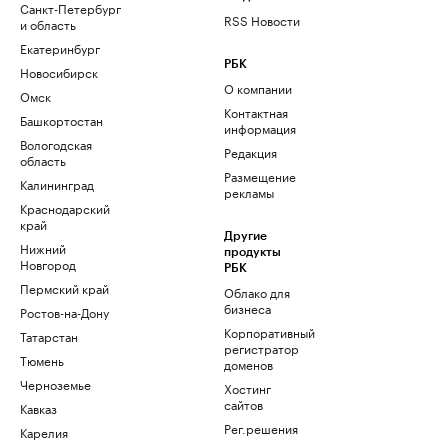
Санкт-Петербург
RSS Новости
и область
Екатеринбург
РБК
Новосибирск
О компании
Омск
Контактная
Башкортостан
информация
Вологодская
Редакция
область
Размещение
Калининград
рекламы
Краснодарский
край
Другие
Нижний
продукты
Новгород
РБК
Пермский край
Облако для
бизнеса
Ростов-на-Дону
Корпоративный
Татарстан
регистратор
Тюмень
доменов
Черноземье
Хостинг
сайтов
Кавказ
Рег.решения
Карелия