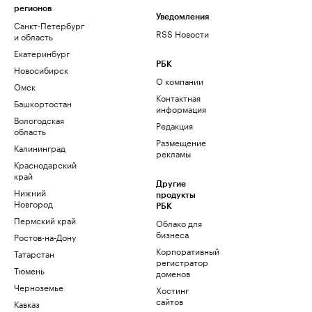
регионов
Уведомления
Санкт-Петербург
RSS Новости
и область
Екатеринбург
РБК
Новосибирск
О компании
Омск
Контактная
Башкортостан
информация
Вологодская
Редакция
область
Размещение
Калининград
рекламы
Краснодарский
край
Другие
Нижний
продукты
Новгород
РБК
Пермский край
Облако для
бизнеса
Ростов-на-Дону
Корпоративный
Татарстан
регистратор
Тюмень
доменов
Черноземье
Хостинг
сайтов
Кавказ