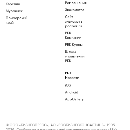
Рег.решения
Карелия
Знакомства
Мурманск
Сайт
Приморский
знакомств
край
podbor.ru
РБК
Компании
РБК Курсы
Школа
управления
РБК
РБК
Новости
iOS
Android
AppGallery
© ООО «БИЗНЕСПРЕСС», АО «РОСБИЗНЕСКОНСАЛТИНГ», 1995–
2026. Сообщения и материалы информационного агентства «РБК»