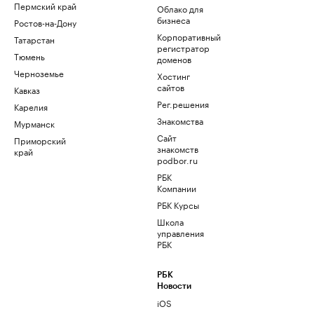
Пермский край
Облако для
бизнеса
Ростов-на-Дону
Корпоративный
Татарстан
регистратор
Тюмень
доменов
Черноземье
Хостинг
сайтов
Кавказ
Рег.решения
Карелия
Знакомства
Мурманск
Сайт
Приморский
знакомств
край
podbor.ru
РБК
Компании
РБК Курсы
Школа
управления
РБК
РБК
Новости
iOS