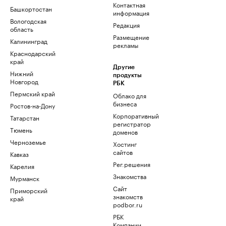
Контактная
Башкортостан
информация
Вологодская
Редакция
область
Размещение
Калининград
рекламы
Краснодарский
край
Другие
Нижний
продукты
Новгород
РБК
Пермский край
Облако для
бизнеса
Ростов-на-Дону
Корпоративный
Татарстан
регистратор
Тюмень
доменов
Черноземье
Хостинг
сайтов
Кавказ
Рег.решения
Карелия
Знакомства
Мурманск
Сайт
Приморский
знакомств
край
podbor.ru
РБК
Компании