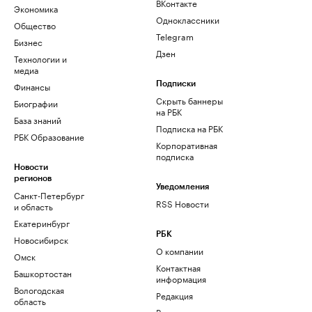
ВКонтакте
Экономика
Одноклассники
Общество
Telegram
Бизнес
Дзен
Технологии и
медиа
Финансы
Подписки
Скрыть баннеры
Биографии
на РБК
База знаний
Подписка на РБК
РБК Образование
Корпоративная
подписка
Новости
регионов
Уведомления
Санкт-Петербург
RSS Новости
и область
Екатеринбург
РБК
Новосибирск
О компании
Омск
Контактная
Башкортостан
информация
Вологодская
Редакция
область
Размещение