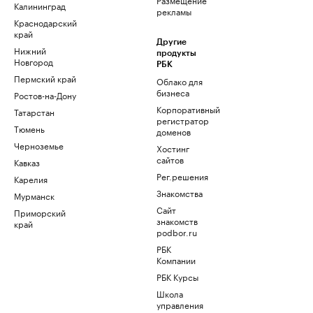
Калининград
рекламы
Краснодарский
край
Другие
Нижний
продукты
Новгород
РБК
Пермский край
Облако для
бизнеса
Ростов-на-Дону
Корпоративный
Татарстан
регистратор
Тюмень
доменов
Черноземье
Хостинг
сайтов
Кавказ
Рег.решения
Карелия
Знакомства
Мурманск
Сайт
Приморский
знакомств
край
podbor.ru
РБК
Компании
РБК Курсы
Школа
управления