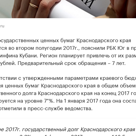
ru
осударственных ценных бумаг Краснодарского края
ся во втором полугодии 2017г., пояснили РБК Юг в п
инфина Кубани. Регион планирует привлечь от их ра
ублей. Предварительный срок обращения – 7 лет.
етствии с утвержденными параметрами краевого бюд
ля ценных бумаг Краснодарского края в общем объем
венного долга Краснодарского края на конец 2017 г
уется на уровне 7 %. На 1 января 2017 года она сост
отметили в пресс-службе ведомства.
ре 2017г. государственный долг Краснодарского края
лся на 2,3% и на 1 февраля 2017г. составил 146,5 млр