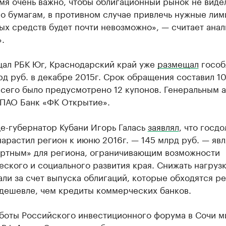
мя очень важно, чтобы облигационный рынок не виде
о бумагам, в противном случае привлечь нужные лим
х средств будет почти невозможно», — считает анал
.
щал РБК Юг, Краснодарский край уже
размещал
гособ
рд руб. в декабре 2015г. Срок обращения составил 1
 всего было предусмотрено 12 купонов. Генеральным 
 ПАО Банк «ФК Открытие».
е-губернатор Кубани Игорь Галась
заявлял
, что госдо
арастил регион к июню 2016г. — 145 млрд руб. — явл
ртным» для региона, ограничивающим возможности
ского и социального развития края. Снижать нагрузк
ли за счет выпуска облигаций, которые обходятся р
 дешевле, чем кредиты коммерческих банков.
аботы Российского инвестиционного форума в Сочи м