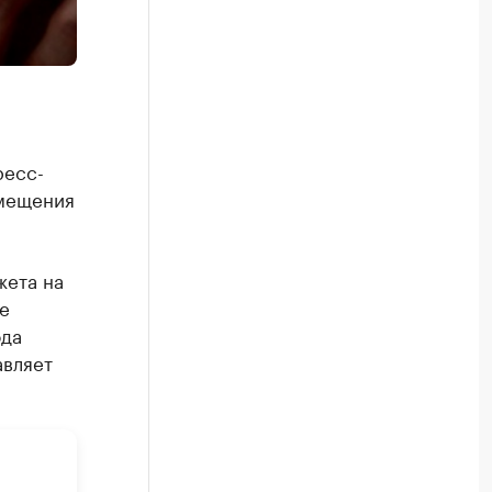
ресс-
змещения
жета на
е
ода
авляет
д