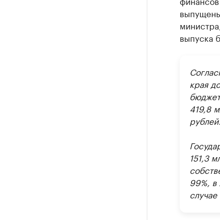
финансов 
выпущены
министра,
выпуска б
Соглас
края д
бюджет
419,8 
рублей
Государ
151,3 м
собств
99%, в 
случае