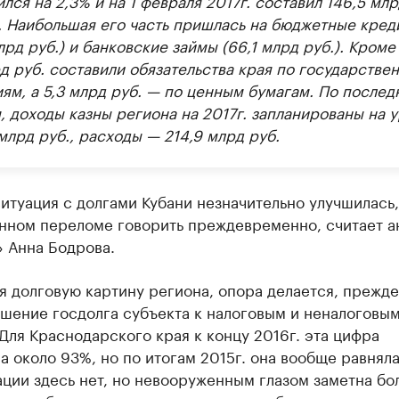
. Наибольшая его часть пришлась на бюджетные кред
лрд руб.) и банковские займы (66,1 млрд руб.). Кроме 
д руб. составили обязательства края по государстве
иям, а 5,3 млрд руб. — по ценным бумагам. По послед
, доходы казны региона на 2017г. запланированы на 
млрд руб., расходы — 214,9 млрд руб.
ситуация с долгами Кубани незначительно улучшилась,
нном переломе говорить преждевременно, считает а
» Анна Бодрова.
 долговую картину региона, опора делается, прежде
ошение госдолга субъекта к налоговым и неналоговы
Для Краснодарского края к концу 2016г. эта цифра
а около 93%, но по итогам 2015г. она вообще равнял
ции здесь нет, но невооруженным глазом заметна бо