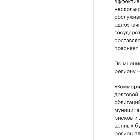
эффективн
несколько
обслужива
однознач
государс
составляе
поясняет 
По мнени
региону –
«Коммерч
долговой 
облигаци
муниципал
рисков и
ценных бу
регион пл