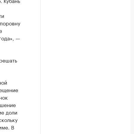
. Кубань
ти
 поровну
е
года», —
 решать
ной
мещение
нок
ошение
ие доли
скольку
име. В