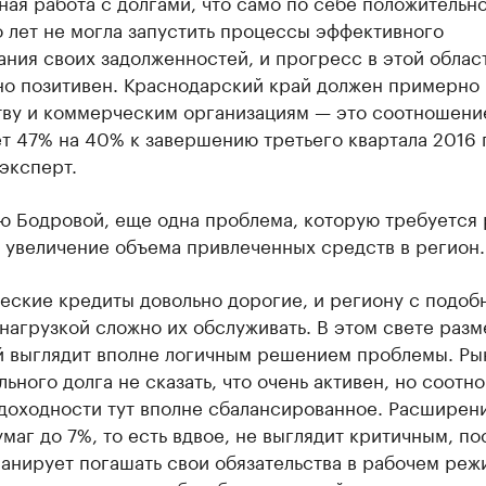
ая работа с долгами, что само по себе положительно
 лет не могла запустить процессы эффективного
ния своих задолженностей, и прогресс в этой облас
но позитивен. Краснодарский край должен примерно
тву и коммерческим организациям — это соотношени
т 47% на 40% к завершению третьего квартала 2016 
эксперт.
ю Бодровой, еще одна проблема, которую требуется
 увеличение объема привлеченных средств в регион.
еские кредиты довольно дорогие, и региону с подоб
нагрузкой сложно их обслуживать. В этом свете раз
й выглядит вполне логичным решением проблемы. Ры
ьного долга не сказать, что очень активен, но соотн
 доходности тут вполне сбалансированное. Расширен
маг до 7%, то есть вдвое, не выглядит критичным, по
анирует погашать свои обязательства в рабочем реж