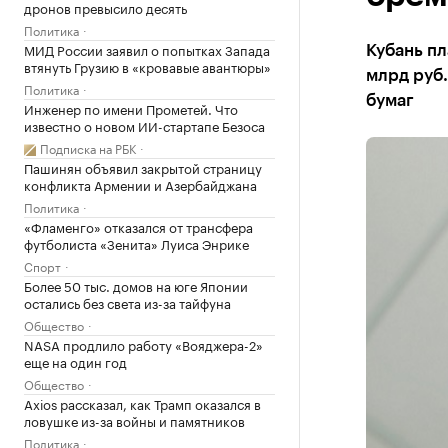
дронов превысило десять
Политика
МИД России заявил о попытках Запада
Кубань пл
втянуть Грузию в «кровавые авантюры»
млрд руб.
Политика
бумаг
Инженер по имени Прометей. Что
известно о новом ИИ-стартапе Безоса
Подписка на РБК
Пашинян объявил закрытой страницу
конфликта Армении и Азербайджана
Политика
«Фламенго» отказался от трансфера
футболиста «Зенита» Луиса Энрике
Спорт
Более 50 тыс. домов на юге Японии
остались без света из-за тайфуна
Общество
NASA продлило работу «Вояджера-2»
еще на один год
Общество
Axios рассказал, как Трамп оказался в
ловушке из-за войны и памятников
Политика