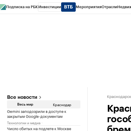
Подписка на РБК
Инвестиции
Мероприятия
Отрасли
Недви
РБК Курсы
РБК Life
Тренды
Визионеры
Национальные проекты
Горо
Газета
Спецпроекты СПб
Конференции СПб
Спецпроекты
Проверк
Краснодарск
Все новости
Краснодар
Весь мир
Крас
Gemini заподозрили в доступе к
закрытым Google-документам
госо
Технологии и медиа
Число сбитых на подлете к Москве
брем