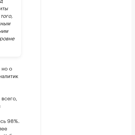
иты
того,
нным
ним
уровне
 но о
налитик
 всего,
м
ась 98%.
лее