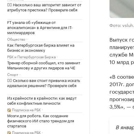
✍🏻 Насколько ваш авторитет зависит от
атрибутов престижа? Проверьте себя
FT узнала об «убежище от
Фото: vsluh.
апокалипсиса» в Аргентине для IT-
миллиардеров
Выпуск г
Общество
Как Петербургская биржа влияет на
планирует
бизнес и экономику
службе М
РБК и Петербургская Биржа
10 млрд р
Тренер сборной сообщил, кто заменит
Мельникову и других лидеров на ЧЕ
Спорт
«В соотв
✍🏻 Сколько вам стоит привычка искать
2017г. до
идеальное решение? Проверьте себя
государст
прогнозир
Из крайности в крайности: как ведут
себя конфликтные личности
3,5%», — 
Подписка на РБК
Мозги для робота. Как создание
физического ИИ стало трендом для
стартапов
В янва
Подписка на РБК
сократи