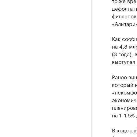
то же вре
дефолта п
финансовы
«Альпари»
Как сооб
на 4,8 мл
(3 года),
выступал
Ранее виц
который н
«некомфо
экономиче
планирова
на 1–1,5%
В ходе р