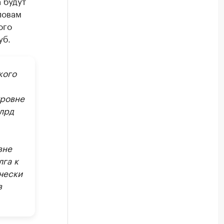
 будут
ловам
ого
уб.
кого
уровне
млрд
вне
лга к
чески
в