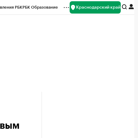
Краснодарский край
вления РБК
РБК Образование
редитные рейтинги
Франшизы
нсы
Рынок наличной валюты
овым