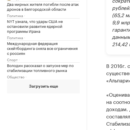
Два мирных жителя погибли после атак
рублей
дронов в Белгородской области
(65,2 м
Политика
9,9 млр
NYT узнала, что удары США не
остановили развитие ядерной
гарант
программы Ирана
данным
Политика
214,42 
Международная федерация
скейтбординга сняла все ограничения
с россиян
Спорт
В 2016г. 
Володин рассказал о запуске мер по
стабилизации топливного рынка
существе
Общество
«Альпари
Загрузить еще
«Оценивая
на соотн
доходам. 
составлял
Стабилиза