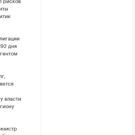
л рисков
иты
итик
лигации
092 дня
агентом
лг,
яется
у власти
егиону
инистр