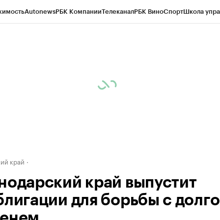
жимость
Autonews
РБК Компании
Телеканал
РБК Вино
Спорт
Школа упра
д
Стиль
Крипто
РБК Бизнес-среда
Дискуссионный клуб
Исследования
К
а контрагентов
Политика
Экономика
Бизнес
Технологии и медиа
Фина
ий край
нодарский край выпустит
блигации для борьбы с долг
енем