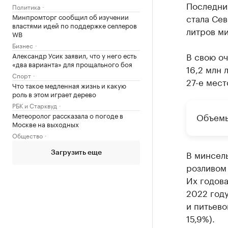
Последни
Политика
Минпромторг сообщил об изучении
стала Сев
властями идей по поддержке селлеров
литров м
WB
Бизнес
В свою оч
Александр Усик заявил, что у него есть
«два варианта» для прощального боя
16,2 млн 
Спорт
27-е мест
Что такое медленная жизнь и какую
роль в этом играет дерево
РБК и Старквуд
Метеоролог рассказала о погоде в
Объемы
Москве на выходных
Общество
В минсель
Загрузить еще
розливом
Их годова
2022 год
и питьево
15,9%).