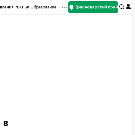
Краснодарский край
вления РБК
РБК Образование
редитные рейтинги
Франшизы
нсы
Рынок наличной валюты
 в