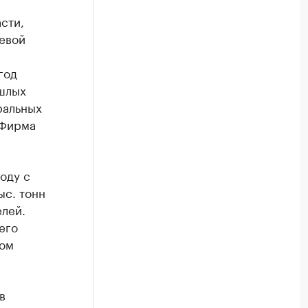
сти,
евой
год
ошлых
ральных
«Фирма
оду с
ыс. тонн
лей.
его
ном
в