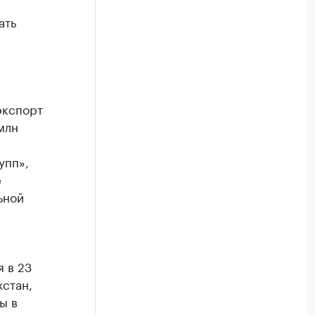
ать
экспорт
млн
упп»,
е
ьной
 в 23
хстан,
ы в