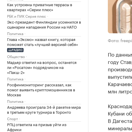
Как устроены приватные террасы в
квартирах «Серии плюс»
РБК и ПИК Серия плюс
Экс-президент Финляндии усомнился в
сценарии нападения России на НАТО
Политика
Глава «Эксмо» назвал книгу, которая
Фото: freep
поможет стать «лучшей версией себя»
РАДИО
По данным
Общество
году Став
Мадьяр ответил на вопрос, останется
ли «Росатом» подрядчиком на
производс
«Пакш-2»
выпустили
Политика
Карачаево
Росфинмониторинг рассказал, как
помог выявить криптомошенников в
млн литр
Москве
Политика
Краснодар
Андреева проиграла 34-й ракетке мира
в третьем круге турнира в Торонто
Кубани об
Спорт
В Дагеста
РПЦ ответила на призыв уйти из
минеральн
Африки