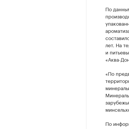
По данным
производ
упакованн
ароматиза
составило
лет. На 
и питьев
«Аква-Дон
«По предв
территори
минеральн
Минераль
зарубежья
минсельх
По инфор