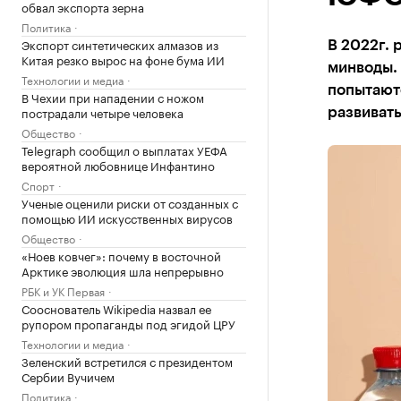
обвал экспорта зерна
Политика
Экспорт синтетических алмазов из
В 2022г. 
Китая резко вырос на фоне бума ИИ
минводы. 
Технологии и медиа
попытаютс
В Чехии при нападении с ножом
пострадали четыре человека
развиват
Общество
Telegraph сообщил о выплатах УЕФА
вероятной любовнице Инфантино
Спорт
Ученые оценили риски от созданных с
помощью ИИ искусственных вирусов
Общество
«Ноев ковчег»: почему в восточной
Арктике эволюция шла непрерывно
РБК и УК Первая
Сооснователь Wikipedia назвал ее
рупором пропаганды под эгидой ЦРУ
Технологии и медиа
Зеленский встретился с президентом
Сербии Вучичем
Политика