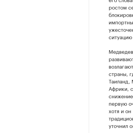
ростом с
блокиров
импортны
ужесточен
ситуацию
Медведев 
развиваю
возлагают
страны, г
Таиланд, 
Африки, с
снижение
первую о
хотя и он
традицион
уточнил о