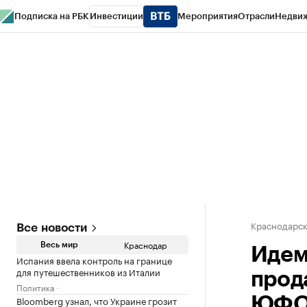
Подписка на РБК
Инвестиции
Мероприятия
Отрасли
Недви
РБК Курсы
РБК Life
Тренды
Визионеры
Национальные проекты
Горо
Газета
Спецпроекты СПб
Конференции СПб
Спецпроекты
Проверк
Краснодарск
Все новости
Краснодар
Весь мир
Идем 
Испания ввела контроль на границе
для путешественников из Италии
прод
Политика
Bloomberg узнал, что Украине грозит
ЮФО