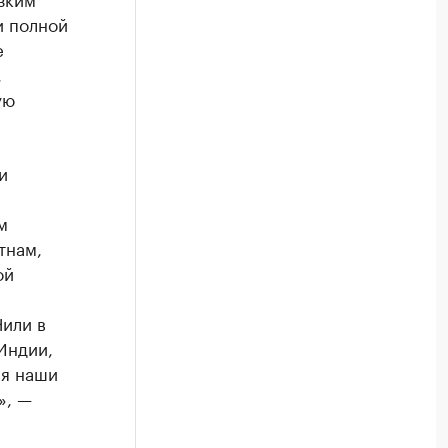
и полной
е
,
ую
и
м
тнам,
ой
или в
Индии,
ся наши
», —