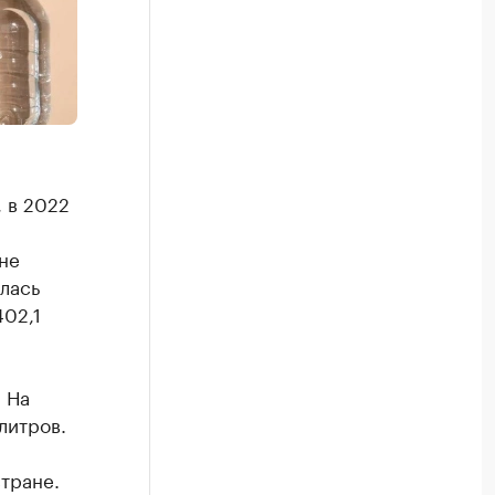
 в 2022
не
лась
402,1
 На
литров.
тране.