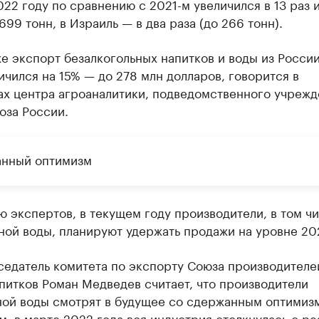
022 году по сравнению с 2021-м увеличился в 13 раз 
699 тонн, в Израиль — в два раза (до 266 тонн).
е экспорт безалкогольных напитков и воды из России
ичился на 15% — до 278 млн долларов, говорится в
ах центра агроаналитики, подведомственного учрежд
оза России.
нный оптимизм
 экспертов, в текущем году производители, в том чи
ой воды, планируют удержать продажи на уровне 202
седатель комитета по экспорту Союза производителе
питков Роман Медведев считает, что производители
ной воды смотрят в будущее со сдержанным оптимиз
м, в марте 2022 года вся индустрия столкнулась с р