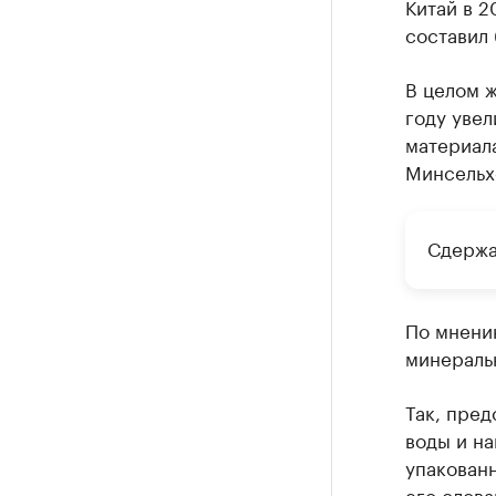
Китай в 2
составил 
В целом ж
году увел
материал
Минсельх
Сдержа
По мнению
минеральн
Так, пред
воды и на
упакован
его слова