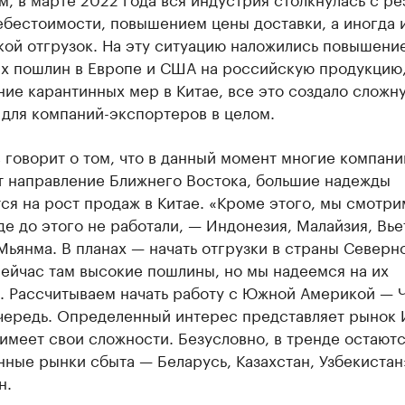
ебестоимости, повышением цены доставки, а иногда 
кой отгрузок. На эту ситуацию наложились повышени
х пошлин в Европе и США на российскую продукцию
ие карантинных мер в Китае, все это создало сложн
 для компаний-экспортеров в целом.
говорит о том, что в данный момент многие компани
т направление Ближнего Востока, большие надежды
ся на рост продаж в Китае. «Кроме этого, мы смотри
де до этого не работали, — Индонезия, Малайзия, Вье
Мьянма. В планах — начать отгрузки в страны Северн
ейчас там высокие пошлины, но мы надеемся на их
. Рассчитываем начать работу с Южной Америкой — Ч
чередь. Определенный интерес представляет рынок 
 имеет свои сложности. Безусловно, в тренде остают
ные рынки сбыта — Беларусь, Казахстан, Узбекистан
н.