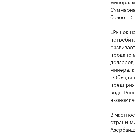
минераль
Суммарна
более 5,5
«Рынок н
потребите
развивает
продано м
долларов,
минералки
«Объедин
предприя
воды Рос
экономиче
В частнос
страны ми
Азербайдж