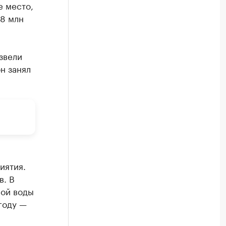
е место,
,8 млн
звели
н занял
иятия.
в. В
вой воды
 году —