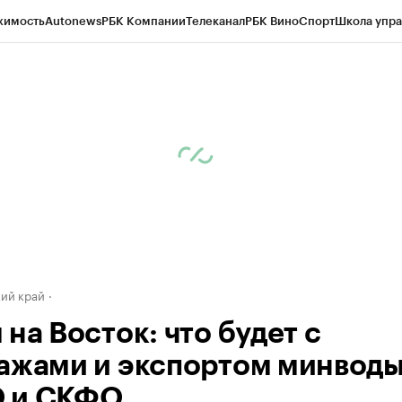
жимость
Autonews
РБК Компании
Телеканал
РБК Вино
Спорт
Школа упра
д
Стиль
Крипто
РБК Бизнес-среда
Дискуссионный клуб
Исследования
К
а контрагентов
Политика
Экономика
Бизнес
Технологии и медиа
Фина
ий край
на Восток: что будет с
ажами и экспортом минводы
 и СКФО