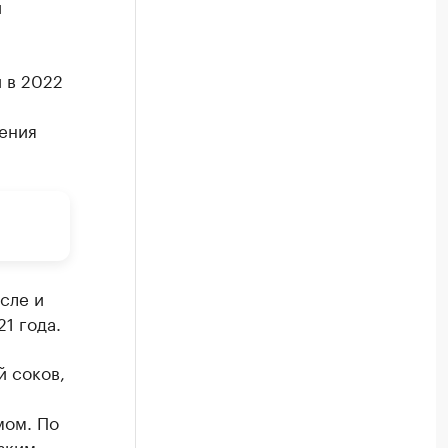
и
 в 2022
ения
сле и
1 года.
й соков,
мом. По
езким