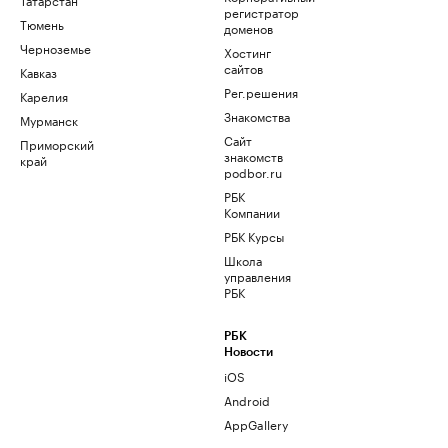
регистратор
Тюмень
доменов
Черноземье
Хостинг
сайтов
Кавказ
Рег.решения
Карелия
Знакомства
Мурманск
Сайт
Приморский
знакомств
край
podbor.ru
РБК
Компании
РБК Курсы
Школа
управления
РБК
РБК
Новости
iOS
Android
AppGallery