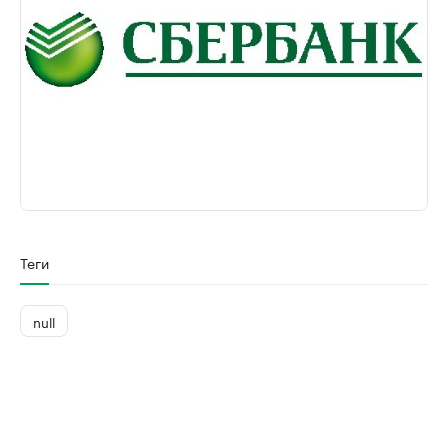
Теги
null