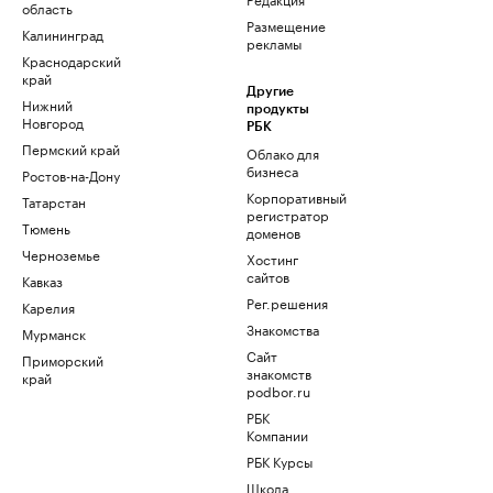
область
Размещение
Калининград
рекламы
Краснодарский
край
Другие
Нижний
продукты
Новгород
РБК
Пермский край
Облако для
бизнеса
Ростов-на-Дону
Корпоративный
Татарстан
регистратор
Тюмень
доменов
Черноземье
Хостинг
сайтов
Кавказ
Рег.решения
Карелия
Знакомства
Мурманск
Сайт
Приморский
знакомств
край
podbor.ru
РБК
Компании
РБК Курсы
Школа