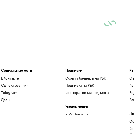
Социальные сети
Подписки
РБ
ВКонтакте
Скрыть баннеры на РБК
О 
Одноклассники
Подписка на РБК
Ко
Telegram
Корпоративная подписка
Ре
Дзен
Ра
Уведомления
RSS Новости
Др
Об
Ко
до