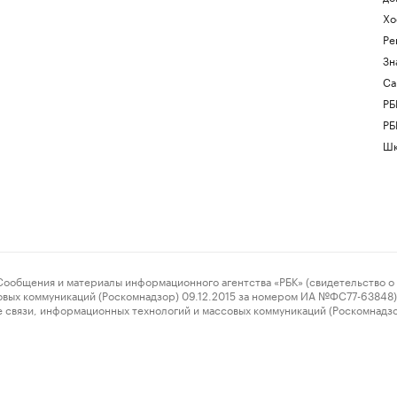
Хо
Ре
Зн
Са
РБ
РБ
Шк
ения и материалы информационного агентства «РБК» (свидетельство о 
овых коммуникаций (Роскомнадзор) 09.12.2015 за номером ИА №ФС77-63848) 
 связи, информационных технологий и массовых коммуникаций (Роскомнадз