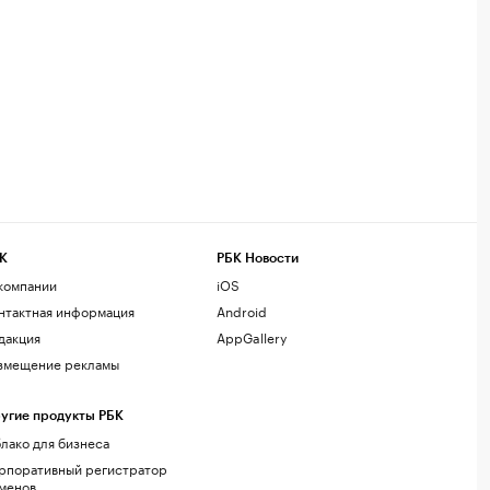
К
РБК Новости
компании
iOS
нтактная информация
Android
дакция
AppGallery
змещение рекламы
угие продукты РБК
лако для бизнеса
рпоративный регистратор
менов