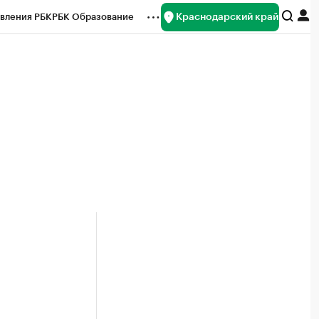
Краснодарский край
вления РБК
РБК Образование
редитные рейтинги
Франшизы
нсы
Рынок наличной валюты