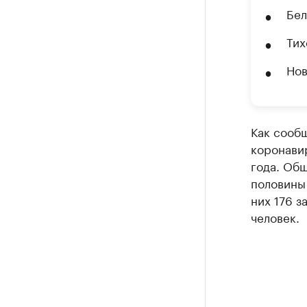
Бел
Тих
Нов
Как сооб
коронавир
года. Общ
половины 
них 176 з
человек.