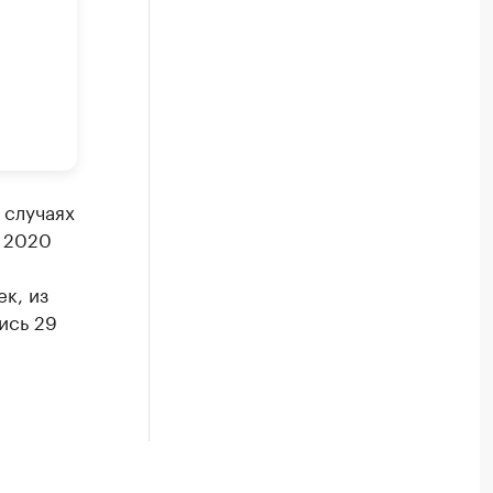
 случаях
я 2020
к, из
ись 29