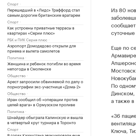
Спорт
Из 80 нов
Перешедший в «Лидс» Траффорд стал
самым дорогим британским вратарем
заболевши
Спорт
сообщает
Как устроены приватные террасы в
суточные 
квартирах «Серии плюс»
РБК и ПИК Серия плюс
Аэропорт Домодедово открыли для
Еще по с
приема и вылета самолетов
Армавире,
Политика
Апшеронс
Женщина и ребенок погибли во время
непогоды в Смоленске
Мостовско
Общество
Новокуба
Арест запросили обвиняемой по делу о
По одном
порнографии экс-участнице «Дома-2»
Динском,
Общество
Иран сообщил об «операции против
а также в
целей врага» в Ормузском проливе
Политика
«36 пацие
Шнайдер обыграла Калинскую и вышла
вентиляци
в четвертый круг турнира в Торонто
Спорт
Ключа, Т
В горах Казахстана эвакуировали еще