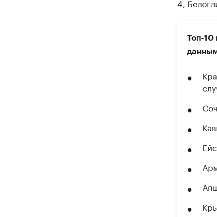
4, Белогл
Топ-10
данным
Кра
слу
Соч
Кав
Ейс
Арм
Апш
Кры