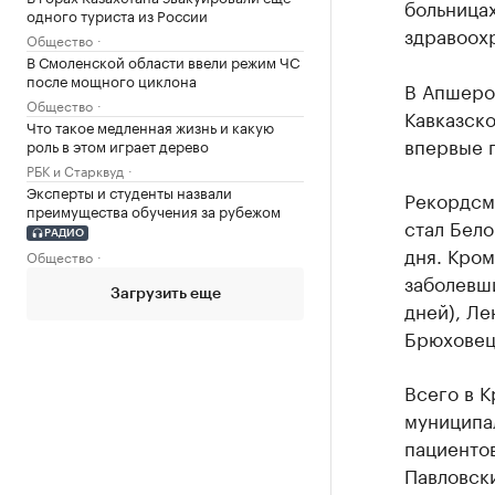
больница
одного туриста из России
здравоох
Общество
В Смоленской области ввели режим ЧС
после мощного циклона
В Апшеро
Общество
Кавказско
Что такое медленная жизнь и какую
впервые 
роль в этом играет дерево
РБК и Старквуд
Эксперты и студенты назвали
Рекордсм
преимущества обучения за рубежом
стал Бело
РАДИО
дня. Кром
Общество
заболевши
Загрузить еще
дней), Ле
Брюховецк
Всего в 
муниципал
пациентов
Павловски