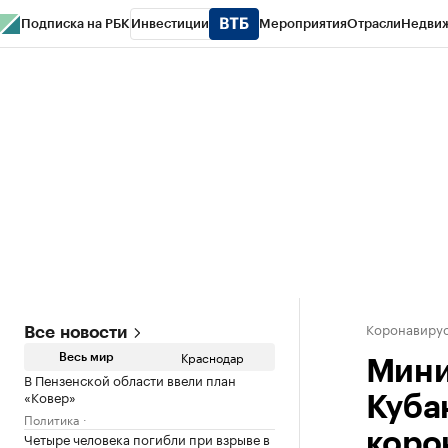
Подписка на РБК
Инвестиции
Мероприятия
Отрасли
Недви
РБК Курсы
РБК Life
Тренды
Визионеры
Национальные проекты
Горо
Газета
Спецпроекты СПб
Конференции СПб
Спецпроекты
Проверк
Коронавирус
Все новости
Краснодар
Весь мир
Мини
В Пензенской области ввели план
«Ковер»
Куба
Политика
Четыре человека погибли при взрыве в
коро