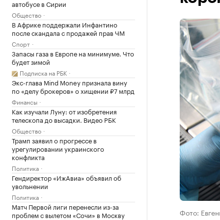
автобусе в Сирии
Общество
В Африке поддержали Инфантино
после скандала с продажей прав ЧМ
Спорт
Запасы газа в Европе на минимуме. Что
будет зимой
Подписка на РБК
Экс-глава Mind Money признала вину
по «делу брокеров» о хищении ₽7 млрд
Финансы
Как изучали Луну: от изобретения
телескопа до высадки. Видео РБК
Общество
Трамп заявил о прогрессе в
урегулировании украинского
конфликта
Политика
Гендиректор «ИжАвиа» объявил об
увольнении
Политика
Матч Первой лиги перенесли из-за
Фото: Евген
проблем с вылетом «Сочи» в Москву