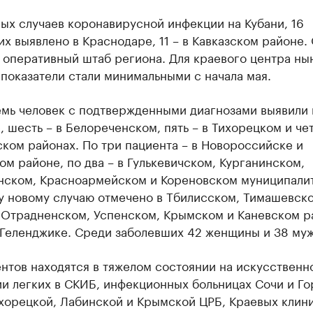
ых случаев коронавирусной инфекции на Кубани, 16
х выявлено в Краснодаре, 11 – в Кавказском районе.
 оперативный штаб региона. Для краевого центра н
показатели стали минимальными с начала мая.
емь человек с подтвержденными диагнозами выявили 
 шесть – в Белореченском, пять – в Тихорецком и че
ком районах. По три пациента – в Новороссийске и
м районе, по два – в Гулькевичском, Курганинском,
нском, Красноармейском и Кореновском муниципалит
у новому случаю отмечено в Тбилисском, Тимашевско
 Отрадненском, Успенском, Крымском и Каневском р
 Геленджике. Среди заболевших 42 женщины и 38 муж
нтов находятся в тяжелом состоянии на искусственн
и легких в СКИБ, инфекционных больницах Сочи и Го
ихорецкой, Лабинской и Крымской ЦРБ, Краевых клин