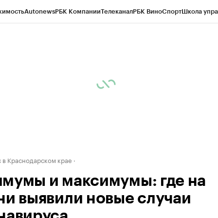
жимость
Autonews
РБК Компании
Телеканал
РБК Вино
Спорт
Школа упра
д
Стиль
Крипто
РБК Бизнес-среда
Дискуссионный клуб
Исследования
К
а контрагентов
Политика
Экономика
Бизнес
Технологии и медиа
Фина
 в Краснодарском крае
мумы и максимумы: где на
ни выявили новые случаи
навируса