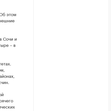
 Об этом
ынешние
в Сочи и
тыре – в
етах.
м,
айонах,
чин.
ой
рячего
ических