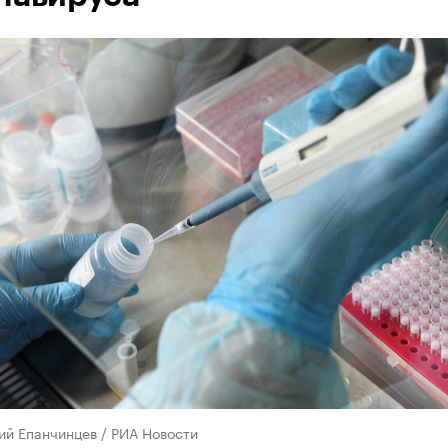
ий Епанчинцев / РИА Новости