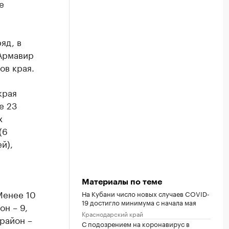
е
яд, в
 Армавир
ов края.
края
е 23
х
(6
й),
Материалы по теме
Менее 10
На Кубани число новых случаев COVID-
19 достигло минимума с начала мая
н – 9,
Краснодарский край
район –
С подозрением на коронавирус в