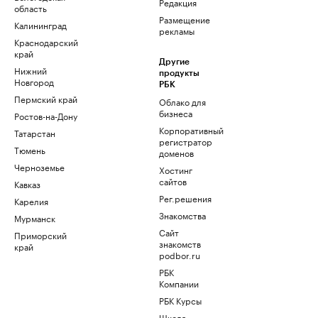
Редакция
область
Размещение
Калининград
рекламы
Краснодарский
край
Другие
Нижний
продукты
Новгород
РБК
Пермский край
Облако для
бизнеса
Ростов-на-Дону
Корпоративный
Татарстан
регистратор
Тюмень
доменов
Черноземье
Хостинг
сайтов
Кавказ
Рег.решения
Карелия
Знакомства
Мурманск
Сайт
Приморский
знакомств
край
podbor.ru
РБК
Компании
РБК Курсы
Школа