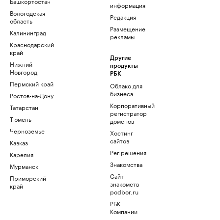
Башкортостан
информация
Вологодская
Редакция
область
Размещение
Калининград
рекламы
Краснодарский
край
Другие
Нижний
продукты
Новгород
РБК
Пермский край
Облако для
бизнеса
Ростов-на-Дону
Корпоративный
Татарстан
регистратор
Тюмень
доменов
Черноземье
Хостинг
сайтов
Кавказ
Рег.решения
Карелия
Знакомства
Мурманск
Сайт
Приморский
знакомств
край
podbor.ru
РБК
Компании