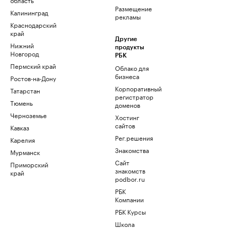
Размещение
Калининград
рекламы
Краснодарский
край
Другие
Нижний
продукты
Новгород
РБК
Пермский край
Облако для
бизнеса
Ростов-на-Дону
Корпоративный
Татарстан
регистратор
Тюмень
доменов
Черноземье
Хостинг
сайтов
Кавказ
Рег.решения
Карелия
Знакомства
Мурманск
Сайт
Приморский
знакомств
край
podbor.ru
РБК
Компании
РБК Курсы
Школа