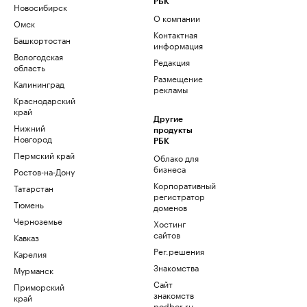
РБК
Новосибирск
О компании
Омск
Контактная
Башкортостан
информация
Вологодская
Редакция
область
Размещение
Калининград
рекламы
Краснодарский
край
Другие
Нижний
продукты
Новгород
РБК
Пермский край
Облако для
бизнеса
Ростов-на-Дону
Корпоративный
Татарстан
регистратор
Тюмень
доменов
Черноземье
Хостинг
сайтов
Кавказ
Рег.решения
Карелия
Знакомства
Мурманск
Сайт
Приморский
знакомств
край
podbor.ru