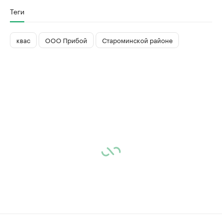
Теги
квас
ООО Прибой
Староминской районе