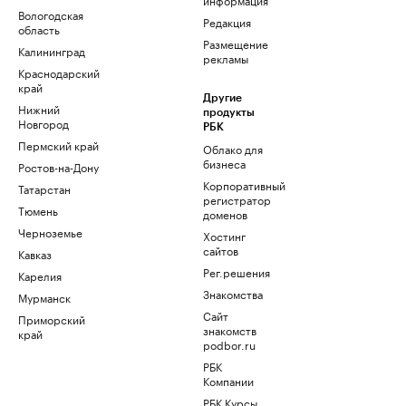
Вологодская
Редакция
область
Размещение
Калининград
рекламы
Краснодарский
край
Другие
Нижний
продукты
Новгород
РБК
Пермский край
Облако для
бизнеса
Ростов-на-Дону
Корпоративный
Татарстан
регистратор
Тюмень
доменов
Черноземье
Хостинг
сайтов
Кавказ
Рег.решения
Карелия
Знакомства
Мурманск
Сайт
Приморский
знакомств
край
podbor.ru
РБК
Компании
РБК Курсы