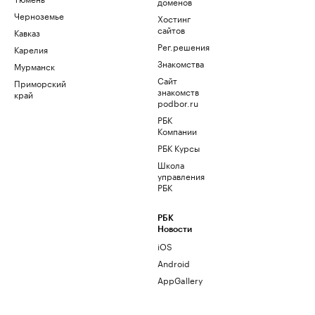
доменов
Черноземье
Хостинг
сайтов
Кавказ
Рег.решения
Карелия
Знакомства
Мурманск
Сайт
Приморский
знакомств
край
podbor.ru
РБК
Компании
РБК Курсы
Школа
управления
РБК
РБК
Новости
iOS
Android
AppGallery