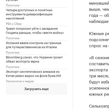
минувшей 
Политика
выше, чем
Четыре доступных и понятных
инструмента диверсификации
года — об
накоплений
наблюдает
РБК и Сбер
Трамп попросил уйти с заседания
Госдепа раньше, чтобы «вести войну»
Южные ре
Политика
подсолнеч
Испания ввела контроль на границе
спрос на
для путешественников из Италии
Политика
«В сезон
Bloomberg узнал, что Украине грозит
обвал экспорта зерна
составить
Политика
экспорта
Экспорт синтетических алмазов из
три меся
Китая резко вырос на фоне бума ИИ
будут изб
Технологии и медиа
усиленно
Загрузить еще
южных ре
Сельхозп