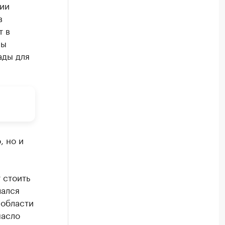
ции
в
т в
ны
ады для
, но и
 стоить
чался
 области
масло