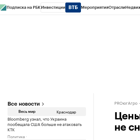
Подписка на РБК
Инвестиции
Мероприятия
Отрасли
Недви
РБК Курсы
РБК Life
Тренды
Визионеры
Национальные проекты
Горо
Газета
Спецпроекты СПб
Конференции СПб
Спецпроекты
Проверк
PROюгАгро
Все новости
Краснодар
Весь мир
Цены
Bloomberg узнал, что Украина
пообещала США больше не атаковать
не с
КТК
Политика