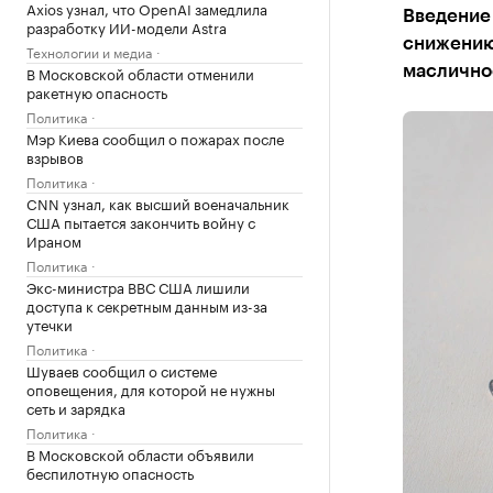
Axios узнал, что OpenAI замедлила
Введение
разработку ИИ-модели Astra
снижению 
Технологии и медиа
В Московской области отменили
масличное
ракетную опасность
Политика
Мэр Киева сообщил о пожарах после
взрывов
Политика
CNN узнал, как высший военачальник
США пытается закончить войну с
Ираном
Политика
Экс-министра ВВС США лишили
доступа к секретным данным из-за
утечки
Политика
Шуваев сообщил о системе
оповещения, для которой не нужны
сеть и зарядка
Политика
В Московской области объявили
беспилотную опасность