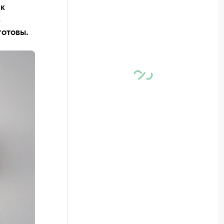
 к
ь
готовы.