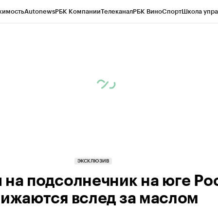
жимость
Autonews
РБК Компании
Телеканал
РБК Вино
Спорт
Школа упра
д
Стиль
Крипто
РБК Бизнес-среда
Дискуссионный клуб
Исследования
К
а контрагентов
Политика
Экономика
Бизнес
Технологии и медиа
Фина
ЭКСКЛЮЗИВ
 на подсолнечник на юге Ро
нижаются вслед за маслом