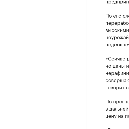
предприн
По его сл
переработ
высокими 
неурожай 
подсолне
«Сейчас р
но цены н
нерафинир
совершают
говорит 
По прогн
в дальне
цену на п