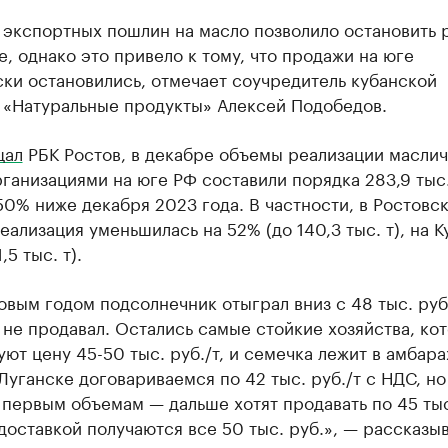
 экспортных пошлин на масло позволило остановить 
е, однако это привело к тому, что продажи на юге
ки остановились, отмечает соучредитель кубанской
 «Натуральные продукты» Алексей Подобедов.
щал
РБК Ростов, в декабре объемы реализации масли
ганизациями на юге РФ составили порядка 283,9 тыс. 
50% ниже декабря 2023 года. В частности, в Ростовс
еализация уменьшилась на 52% (до 140,3 тыс. т), на 
,5 тыс. т).
вым годом подсолнечник отыграл вниз с 48 тыс. руб.
 не продавал. Остались самые стойкие хозяйства, ко
ют цену 45-50 тыс. руб./т, и семечка лежит в амбара
Луганске договариваемся по 42 тыс. руб./т с НДС, но
 первым объемам — дальше хотят продавать по 45 тыс
 доставкой получаются все 50 тыс. руб.», — рассказы