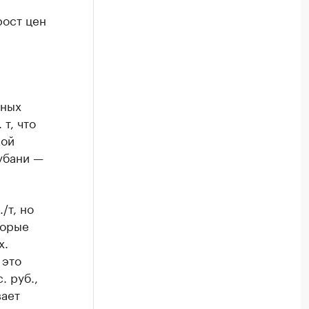
рост цен
чных
т, что
кой
Кубани —
/т, но
торые
х.
 это
. руб.,
вает