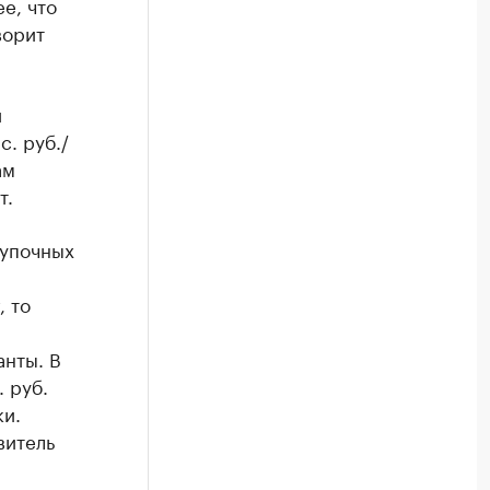
е, что
ворит
и
с. руб./
ам
т.
купочных
, то
анты. В
 руб.
ки.
витель