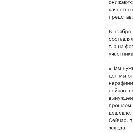
снижаются
качество 
представи
В ноябре
составлял
т, а на ф
участника
«Нам нужн
цен мы от
нерафинир
сейчас це
вынуждены
прошлом г
дешевле, 
Сейчас, п
завода.