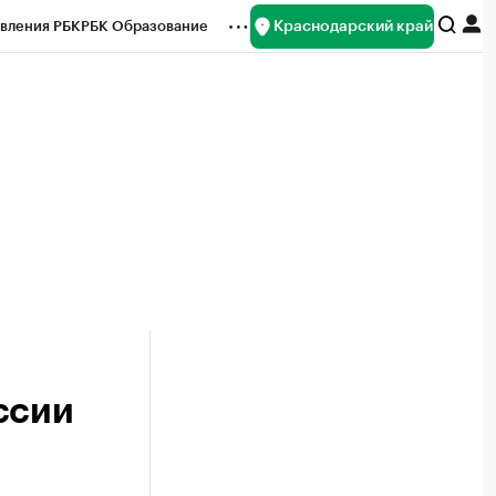
Краснодарский край
вления РБК
РБК Образование
редитные рейтинги
Франшизы
нсы
Рынок наличной валюты
ссии