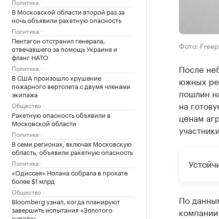
Политика
В Московской области второй раз за
ночь объявили ракетную опасность
Политика
Пентагон отстранил генерала,
Фото: Freep
отвечавшего за помощь Украине и
фланг НАТО
После неб
Политика
В США произошло крушение
южных рег
пожарного вертолета с двумя членами
пошлин н
экипажа
на готову
Общество
Ракетную опасность объявили в
ценам аг
Московской области
участники
Политика
В семи регионах, включая Московскую
область, объявили ракетную опасность
Устойч
Политика
«Одиссея» Нолана собрала в прокате
более $1 млрд
Общество
По данны
Bloomberg узнал, когда планируют
завершить испытания «Золотого
компании
купола»