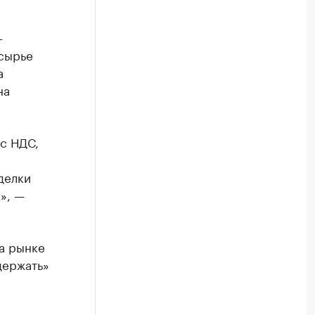
—
 сырье
а
на
 с НДС,
Сделки
», —
а рынке
держать»