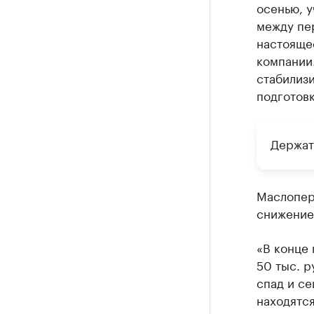
осенью, у
между пе
настоящее
компании
стабилиз
подготовк
Держат
Маслопере
снижение 
«В конце 
50 тыс. р
спад и се
находятся