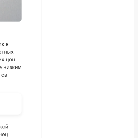
ик в
ртных
их цен
е низким
тов
кой
нец