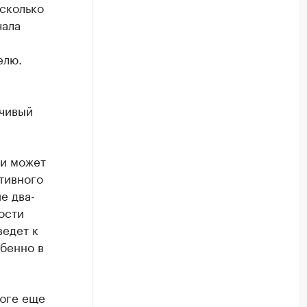
есколько
чала
елю.
йчивый
ии может
ктивного
е два-
ости
ведет к
бенно в
 юге еще