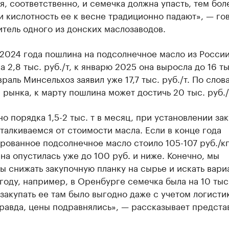
, соответственно, и семечка должна упасть, тем боле
и кислотность ее к весне традиционно падают», — го
тель одного из донских маслозаводов.
 2024 года пошлина на подсолнечное масло из Росси
а 2,8 тыс. руб./т, к январю 2025 она выросла до 16 ты
евраль Минсельхоз заявил уже 17,7 тыс. руб./т. По слов
 рынка, к марту пошлина может достичь 20 тыс. руб./
о порядка 1,5-2 тыс. т в месяц, при установлении за
талкиваемся от стоимости масла. Если в конце года
ованное подсолнечное масло стоило 105-107 руб./кг
на опустилась уже до 100 руб. и ниже. Конечно, мы
 снижать закупочную планку на сырье и искать вари
оду, например, в Оренбурге семечка была на 10 тыс.
закупать ее там было выгодно даже с учетом логисти
равда, цены подравнялись», — рассказывает предста