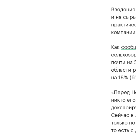
Введение
и на сырь
практичес
компании
Как
сооб
сельхозор
почти на 
области р
на 18% (61
«Перед Но
никто его
деклариру
Сейчас в 
только по
то есть с