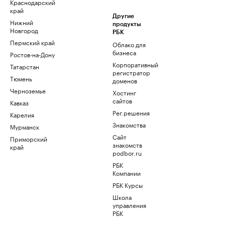
Краснодарский
край
Другие
Нижний
продукты
Новгород
РБК
Пермский край
Облако для
бизнеса
Ростов-на-Дону
Корпоративный
Татарстан
регистратор
Тюмень
доменов
Черноземье
Хостинг
сайтов
Кавказ
Рег.решения
Карелия
Знакомства
Мурманск
Сайт
Приморский
знакомств
край
podbor.ru
РБК
Компании
РБК Курсы
Школа
управления
РБК