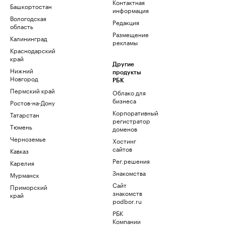
Контактная
Башкортостан
информация
Вологодская
Редакция
область
Размещение
Калининград
рекламы
Краснодарский
край
Другие
Нижний
продукты
Новгород
РБК
Пермский край
Облако для
бизнеса
Ростов-на-Дону
Корпоративный
Татарстан
регистратор
Тюмень
доменов
Черноземье
Хостинг
сайтов
Кавказ
Рег.решения
Карелия
Знакомства
Мурманск
Сайт
Приморский
знакомств
край
podbor.ru
РБК
Компании