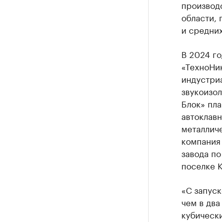
производ
области, 
и средни
В 2024 го
«ТехноНи
индустриа
звукоизо
Блок» пла
автоклавн
металлич
компания
завода по
поселке 
«С запус
чем в два
кубически