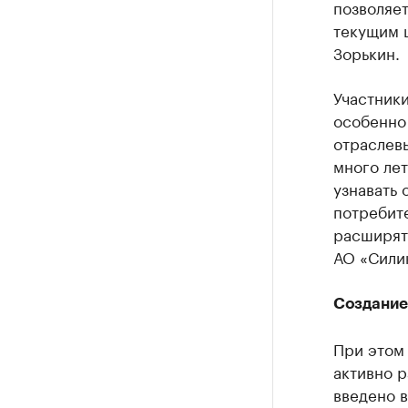
позволяет
текущим ц
Зорькин.
Участники
особенно
отраслевы
много лет
узнавать 
потребит
расширят
АО «Силик
Создание
При этом
активно р
введено 