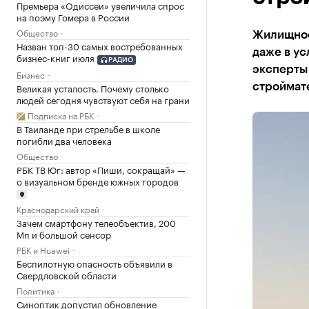
Премьера «Одиссеи» увеличила спрос
на поэму Гомера в России
Общество
Жилищное
Назван топ-30 самых востребованных
даже в у
бизнес-книг июля
РАДИО
эксперты
Бизнес
Великая усталость. Почему столько
строймат
людей сегодня чувствуют себя на грани
Подписка на РБК
В Таиланде при стрельбе в школе
погибли два человека
Общество
РБК ТВ Юг: автор «Пиши, сокращай» —
о визуальном бренде южных городов
Краснодарский край
Зачем смартфону телеобъектив, 200
Мп и большой сенсор
РБК и Huawei
Беспилотную опасность объявили в
Свердловской области
Политика
Синоптик допустил обновление