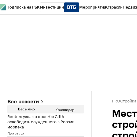
Подписка на РБК
Инвестиции
Мероприятия
Отрасли
Недви
РБК Курсы
РБК Life
Тренды
Визионеры
Национальные проекты
Горо
Газета
Спецпроекты СПб
Конференции СПб
Спецпроекты
Проверк
PROСтройка
Все новости
Краснодар
Весь мир
Мест
Reuters узнал о просьбе США
освободить осужденного в России
стро
морпеха
Политика
стро