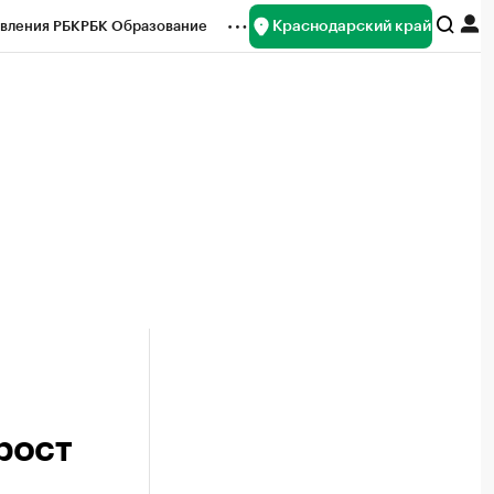
Краснодарский край
вления РБК
РБК Образование
редитные рейтинги
Франшизы
нсы
Рынок наличной валюты
рост