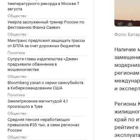
температурного рекорда в Москве 7
августа
Общество
Умерла заслуженный тренер России по
фехтованию Фаина Саевич
Фото: Бата
Общество
Минтранс предложил защищать трассы
от БПЛА за счет дорожных бюджетов
Наличие 
Политика
замещени
Супруге главы издательства «Джем»
модерниз
предъявили обвинение в
мошенничестве
регионам
Общество
междунар
Bloomberg узнал о серии самоубийств
и эксперт
в Киберкомандовании США
Политика
Землетрясение магнитудой 4,1
Регионы 
произошло в Туве
жилищного
Общество
край по и
Средняя пенсия неработающих
превысила ₽35 тыс. в семи регионах
рейтинге 
России
эксплуата
Общество