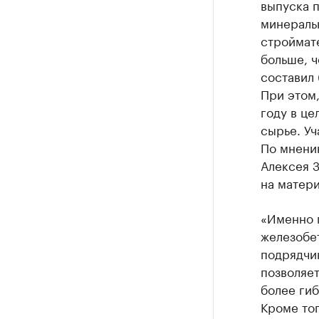
выпуска 
минераль
строймате
больше, ч
составил 
При этом,
году в це
сырье. Уч
По мнени
Алексея З
на матери
«Именно п
железобе
подрядчик
позволяет
более гиб
Кроме то