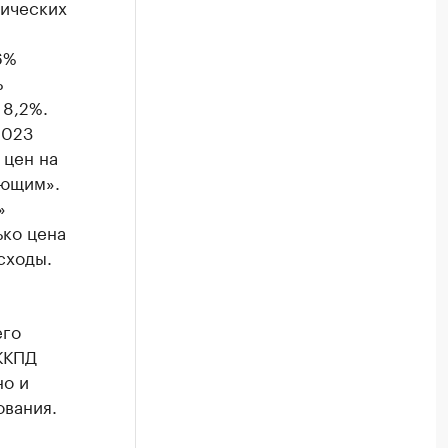
лических
6%
ь
 8,2%.
2023
 цен на
ующим».
»
ько цена
сходы.
его
ККПД
но и
ования.