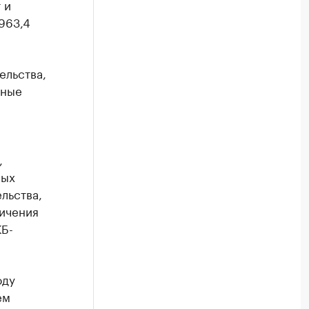
 и
963,4
ельства,
нные
,
ных
льства,
личения
КБ-
оду
ем