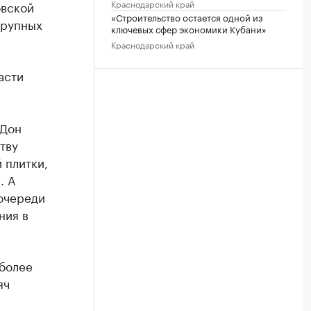
Краснодарский край
овской
«Строительство остается одной из
крупных
ключевых сфер экономики Кубани»
Краснодарский край
асти
«Дон
тву
 плитки,
. А
очереди
ния в
более
яч