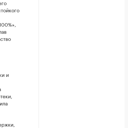
его
стойкого
100%»,
лав
ьство
ки и
в
теки,
ила
ержки,