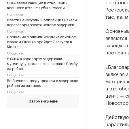
рост сост
США ввели санкции в отношении
военного атташе Кубы в России
Ростовска
Политика
тыс. кв. 
Власти Венесуэлы и оппозиция начали
переговоры спустя неделю задержки
Основным
Политика
Прощание с олимпийским чемпионом
являются
Иваном Едешко пройдет 7 августа в
заводы ст
Москве
постоянн
Общество
В США в аэропорту задержали
мужчину, угрожавшего взорвать бомбу
«Благодар
на рейсе
включая 
Общество
материало
Во Внуково предупредили о задержках
рейсов из-за грозы
а это обе
Общество
цен», — с
Новостро
Загрузить еще
Действую
нарастил