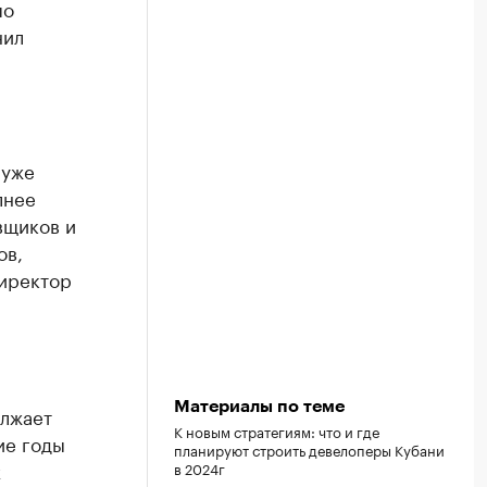
по
нил
 уже
лнее
вщиков и
ов,
директор
Материалы по теме
олжает
К новым стратегиям: что и где
ие годы
планируют строить девелоперы Кубани
х
в 2024г