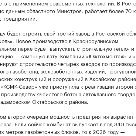
ств с применением современных технологий. В Рост
по данным областного Минстроя, работает более 70 
х предприятий.
ду будет строить свой третий завод в Ростовской обл
коль». Новое производство в Красносулинском
льном парке будет выпускать строительную тепло- и
ляцию — каменную вату. Компании «Южтехмонтаж» и 
нируют строительство четырех заводов по производс
ого газобетона, железобетонных изделий, тротуарной
еских конструкций и сооружений в Аксайском районе
 «КСМК-Север» уже приступила к реализации второй 
 производству ячеистого бетона автоклавного тверде
Кадамовском Октябрьского района.
ком второй очереди мощность предприятия вырастет 
 раза. Если сейчас комбинат выпускает в год 340 тыс
х метров газобетонных блоков, то к 2026 году —