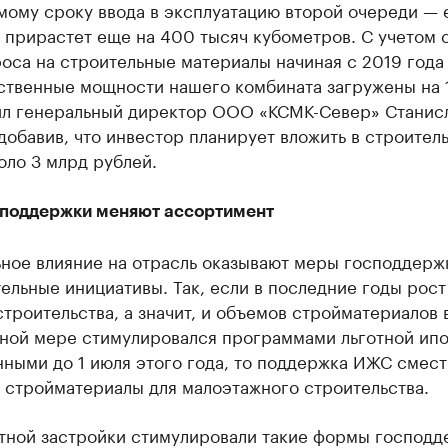
мому сроку ввода в эксплуатацию второй очереди — 
 прирастет еще на 400 тысяч кубометров. С учетом 
оса на строительные материалы начиная с 2019 года
ственные мощности нашего комбината загружены на 
л генеральный директор ООО «КСМК-Север» Станис
добавив, что инвестор планирует вложить в строител
оло 3 млрд рублей.
поддержки меняют ассортимент
ьное влияние на отрасль оказывают меры господдерж
ельные инициативы. Так, если в последние годы рост
троительства, а значит, и объемов стройматериалов 
ьной мере стимулировался программами льготной ипо
ными до 1 июля этого года, то поддержка ИЖС смест
 стройматериалы для малоэтажного строительства.
стной застройки стимулировали такие формы господд