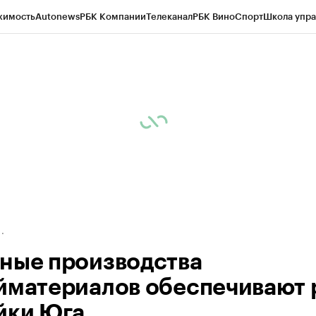
жимость
Autonews
РБК Компании
Телеканал
РБК Вино
Спорт
Школа упра
д
Стиль
Крипто
РБК Бизнес-среда
Дискуссионный клуб
Исследования
К
а контрагентов
Политика
Экономика
Бизнес
Технологии и медиа
Фина
ные производства
йматериалов обеспечивают 
йки Юга