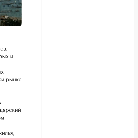
ов,
вых и
ях
ки рынка
в
одарский
ом
жилья,