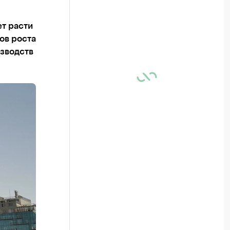
т расти
ов роста
зводств