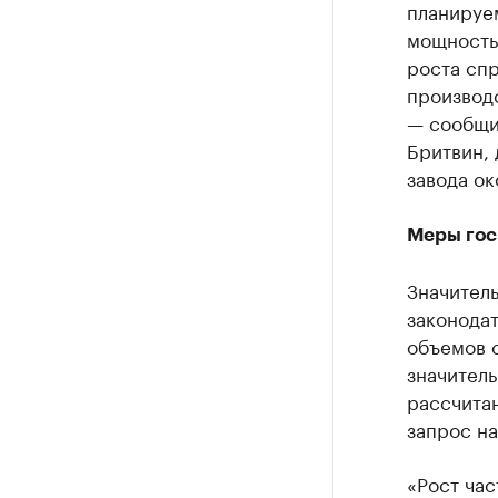
планируе
мощность
роста спр
производ
— сообщи
Бритвин, 
завода ок
Меры гос
Значител
законодат
объемов с
значител
рассчитан
запрос на
«Рост ча