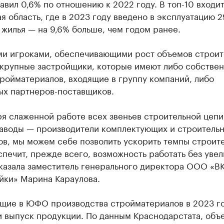
авил 0,6% по отношению к 2022 году. В топ-10 входит
я область, где в 2023 году введено в эксплуатацию 2
м жилья — на 9,6% больше, чем годом ранее.
и игроками, обеспечивающими рост объемов строит
 крупные застройщики, которые имеют либо собстве
ройматериалов, входящие в группу компаний, либо
ых партнеров-поставщиков.
я слаженной работе всех звеньев строительной цепи
заводы — производители комплектующих и строитель
в, мы можем себе позволить ускорить темпы строите
спечит, прежде всего, возможность работать без уве
казала заместитель генерального директора ООО «В
йки» Марина Караулова.
щие в ЮФО производства стройматериалов в 2023 г
и выпуск продукции. По данным Краснодарстата, объ