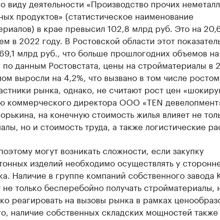
по виду деятельности «Производство прочих неметал
ных продуктов» (статистическое наименование
риалов) в крае превысил 102,8 млрд руб. Это на 20,
ем в 2022 году. В Ростовской области этот показател
69,1 млрд руб., что больше прошлогодних объемов на
 по данным Ростовстата, цены на стройматериалы в 
лом выросли на 4,2%, что вызвано в том числе ростом
астники рынка, однако, не считают рост цен «шокир
ю коммерческого директора ООО «TEN девелопмент
орькина, на конечную стоимость жилья влияет не тол
алы, но и стоимость труда, а также логистические ра
оэтому могут возникать сложности, если закупку
тонных изделий необходимо осуществлять у сторонн
а. Наличие в группе компаний собственного завода 
 не только бесперебойно получать стройматериалы, 
ко реагировать на вызовы рынка в рамках ценообраз
го, наличие собственных складских мощностей также