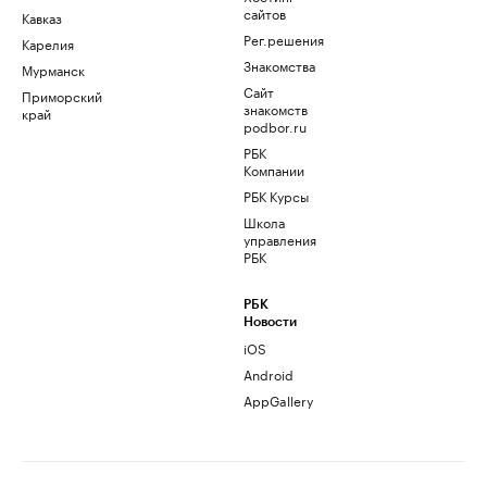
сайтов
Кавказ
Рег.решения
Карелия
Знакомства
Мурманск
Сайт
Приморский
знакомств
край
podbor.ru
РБК
Компании
РБК Курсы
Школа
управления
РБК
РБК
Новости
iOS
Android
AppGallery