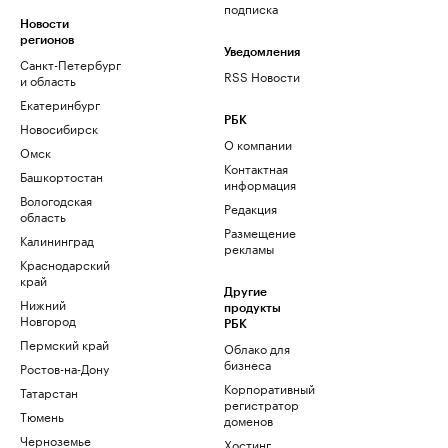
подписка
Новости
регионов
Уведомления
Санкт-Петербург
RSS Новости
и область
Екатеринбург
РБК
Новосибирск
О компании
Омск
Контактная
Башкортостан
информация
Вологодская
Редакция
область
Размещение
Калининград
рекламы
Краснодарский
край
Другие
Нижний
продукты
Новгород
РБК
Пермский край
Облако для
бизнеса
Ростов-на-Дону
Корпоративный
Татарстан
регистратор
Тюмень
доменов
Черноземье
Хостинг