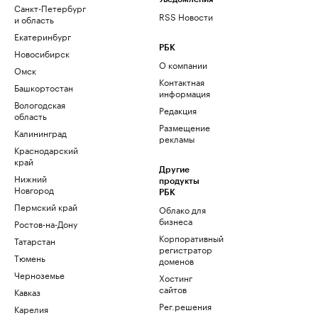
Санкт-Петербург
RSS Новости
и область
Екатеринбург
РБК
Новосибирск
О компании
Омск
Контактная
Башкортостан
информация
Вологодская
Редакция
область
Размещение
Калининград
рекламы
Краснодарский
край
Другие
Нижний
продукты
Новгород
РБК
Пермский край
Облако для
бизнеса
Ростов-на-Дону
Корпоративный
Татарстан
регистратор
Тюмень
доменов
Черноземье
Хостинг
сайтов
Кавказ
Рег.решения
Карелия