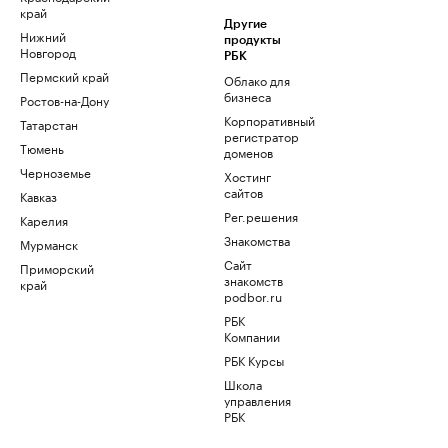
край
Другие
Нижний
продукты
Новгород
РБК
Пермский край
Облако для
бизнеса
Ростов-на-Дону
Корпоративный
Татарстан
регистратор
Тюмень
доменов
Черноземье
Хостинг
сайтов
Кавказ
Рег.решения
Карелия
Знакомства
Мурманск
Сайт
Приморский
знакомств
край
podbor.ru
РБК
Компании
РБК Курсы
Школа
управления
РБК