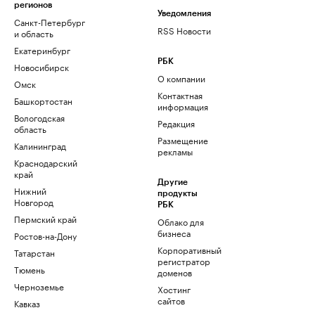
регионов
Уведомления
Санкт-Петербург
RSS Новости
и область
Екатеринбург
РБК
Новосибирск
О компании
Омск
Контактная
Башкортостан
информация
Вологодская
Редакция
область
Размещение
Калининград
рекламы
Краснодарский
край
Другие
Нижний
продукты
Новгород
РБК
Пермский край
Облако для
бизнеса
Ростов-на-Дону
Корпоративный
Татарстан
регистратор
Тюмень
доменов
Черноземье
Хостинг
сайтов
Кавказ