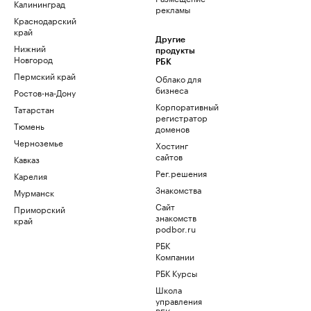
Калининград
рекламы
Краснодарский
край
Другие
Нижний
продукты
Новгород
РБК
Пермский край
Облако для
бизнеса
Ростов-на-Дону
Корпоративный
Татарстан
регистратор
Тюмень
доменов
Черноземье
Хостинг
сайтов
Кавказ
Рег.решения
Карелия
Знакомства
Мурманск
Сайт
Приморский
знакомств
край
podbor.ru
РБК
Компании
РБК Курсы
Школа
управления