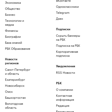
ВКонтакте
Экономика
Одноклассники
Общество
Telegram
Бизнес
Дзен
Технологии и
медиа
Финансы
Подписки
Скрыть баннеры
Биографии
на РБК
База знаний
Подписка на РБК
РБК Образование
Корпоративная
подписка
Новости
регионов
Уведомления
Санкт-Петербург
RSS Новости
и область
Екатеринбург
РБК
Новосибирск
О компании
Омск
Контактная
Башкортостан
информация
Вологодская
Редакция
область
Размещение