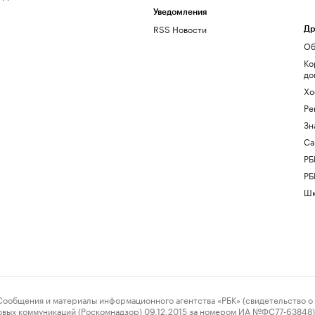
Уведомления
RSS Новости
Др
Об
Ко
до
Хо
Ре
Зн
Са
РБ
РБ
Шк
ения и материалы информационного агентства «РБК» (свидетельство о 
овых коммуникаций (Роскомнадзор) 09.12.2015 за номером ИА №ФС77-63848) 