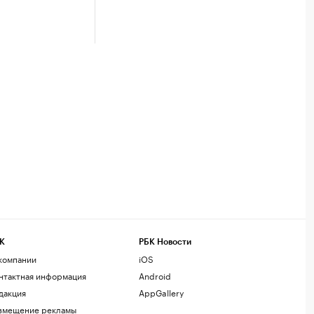
К
РБК Новости
компании
iOS
нтактная информация
Android
дакция
AppGallery
змещение рекламы