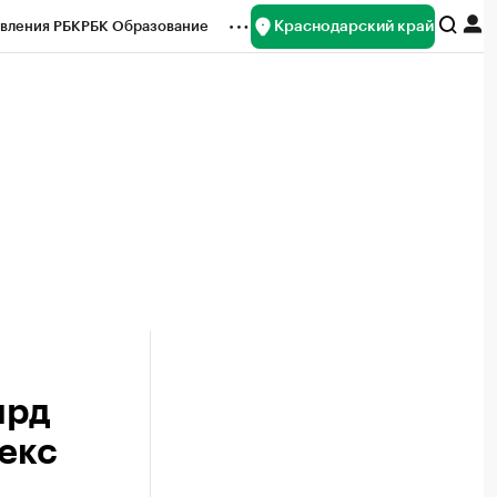
Краснодарский край
вления РБК
РБК Образование
редитные рейтинги
Франшизы
нсы
Рынок наличной валюты
лрд
екс