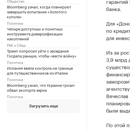
гарантий 
Общество
Bloomberg узнал, когда планируют
банка.
завершить испытания «Золотого
купола»
Для «Дон
Политика
Четыре доступных и понятных
по кредит
инструмента диверсификации
для инвес
накоплений
РБК и Сбер
Трамп попросил уйти с заседания
Из-за рос
Госдепа раньше, чтобы «вести войну»
3,9 млрд 
Политика
существо
Испания ввела контроль на границе
для путешественников из Италии
финансир
Политика
заморозит
Bloomberg узнал, что Украине грозит
агентству
обвал экспорта зерна
Вячеслав
Политика
планирова
Загрузить еще
были выд
По этой 