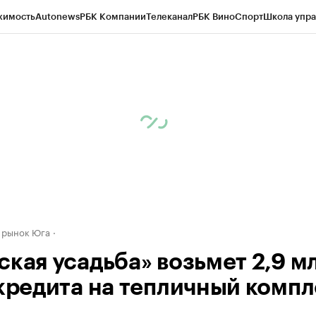
жимость
Autonews
РБК Компании
Телеканал
РБК Вино
Спорт
Школа упра
д
Стиль
Крипто
РБК Бизнес-среда
Дискуссионный клуб
Исследования
К
а контрагентов
Политика
Экономика
Бизнес
Технологии и медиа
Фина
 рынок Юга
ская усадьба» возьмет 2,9 м
 кредита на тепличный компл