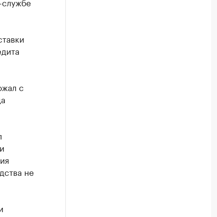
-службе
ставки
едита
ожал с
да
л
и
ия
дства не
и