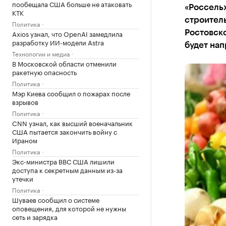
пообещала США больше не атаковать
«Россель
КТК
строитель
Политика
Axios узнал, что OpenAI замедлила
Ростовско
разработку ИИ-модели Astra
будет нап
Технологии и медиа
В Московской области отменили
ракетную опасность
Политика
Мэр Киева сообщил о пожарах после
взрывов
Политика
CNN узнал, как высший военачальник
США пытается закончить войну с
Ираном
Политика
Экс-министра ВВС США лишили
доступа к секретным данным из-за
утечки
Политика
Шуваев сообщил о системе
оповещения, для которой не нужны
сеть и зарядка