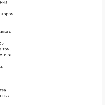
ении
 втором
самого
сь
в том,
сти от
и,
тва
енных