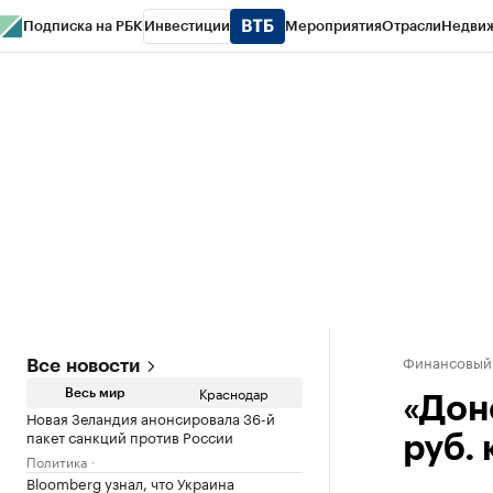
Подписка на РБК
Инвестиции
Мероприятия
Отрасли
Недви
РБК Курсы
РБК Life
Тренды
Визионеры
Национальные проекты
Горо
Газета
Спецпроекты СПб
Конференции СПб
Спецпроекты
Проверк
Финансовый
Все новости
Краснодар
Весь мир
«Дон
Новая Зеландия анонсировала 36-й
пакет санкций против России
руб.
Политика
Bloomberg узнал, что Украина