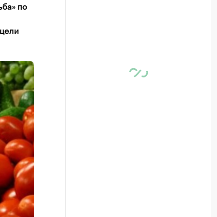
ба» по
 цели