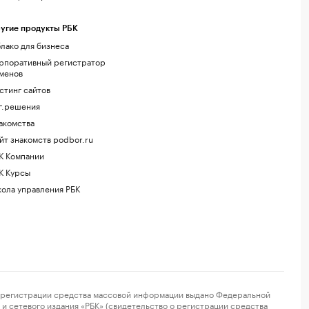
угие продукты РБК
лако для бизнеса
рпоративный регистратор
менов
стинг сайтов
г.решения
акомства
йт знакомств podbor.ru
К Компании
К Курсы
ола управления РБК
регистрации средства массовой информации выдано Федеральной
и сетевого издания «РБК» (свидетельство о регистрации средства