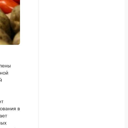
влены
нной
й
ет
ования в
ает
ных