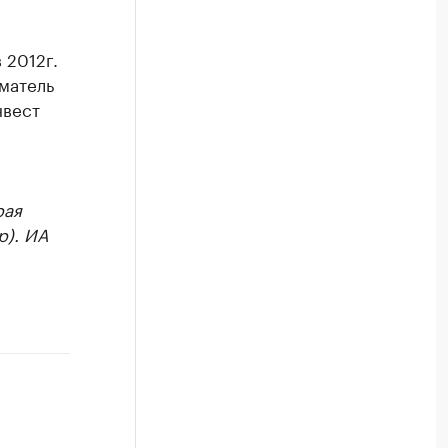
 2012г.
матель
нвест
рая
р). ИА