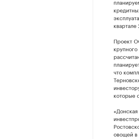
планируе
кредитных
эксплуата
квартале 
Проект О
крупного 
рассчитан
планирует
что компл
Терновск
инвестору
которые о
«Донская 
инвестпро
Ростовско
овощей в