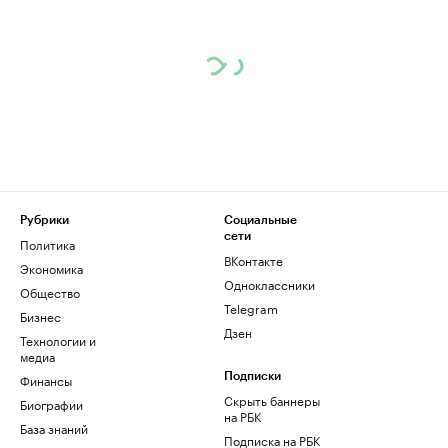
Рубрики
Социальные
сети
Политика
ВКонтакте
Экономика
Одноклассники
Общество
Telegram
Бизнес
Дзен
Технологии и
медиа
Финансы
Подписки
Скрыть баннеры
Биографии
на РБК
База знаний
Подписка на РБК