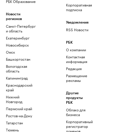
РБК Образование
Корпоративная
подписка
Новости
регионов
Уведомления
Санкт-Петербург
RSS Новости
и область
Екатеринбург
РБК
Новосибирск
О компании
Омск
Контактная
Башкортостан
информация
Вологодская
Редакция
область
Размещение
Калининград
рекламы
Краснодарский
край
Другие
Нижний
продукты
Новгород
РБК
Пермский край
Облако для
бизнеса
Ростов-на-Дону
Корпоративный
Татарстан
регистратор
Тюмень
доменов