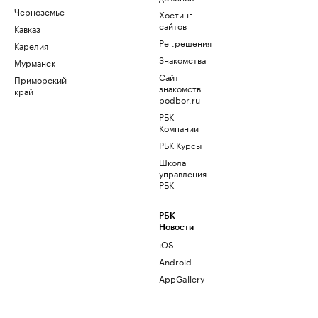
Черноземье
Хостинг
сайтов
Кавказ
Рег.решения
Карелия
Знакомства
Мурманск
Сайт
Приморский
знакомств
край
podbor.ru
РБК
Компании
РБК Курсы
Школа
управления
РБК
РБК
Новости
iOS
Android
AppGallery