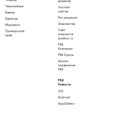
доменов
Черноземье
Хостинг
сайтов
Кавказ
Рег.решения
Карелия
Знакомства
Мурманск
Сайт
Приморский
знакомств
край
podbor.ru
РБК
Компании
РБК Курсы
Школа
управления
РБК
РБК
Новости
iOS
Android
AppGallery