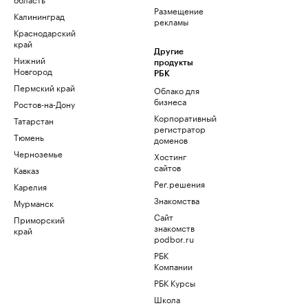
Размещение
Калининград
рекламы
Краснодарский
край
Другие
Нижний
продукты
Новгород
РБК
Пермский край
Облако для
бизнеса
Ростов-на-Дону
Корпоративный
Татарстан
регистратор
Тюмень
доменов
Черноземье
Хостинг
сайтов
Кавказ
Рег.решения
Карелия
Знакомства
Мурманск
Сайт
Приморский
знакомств
край
podbor.ru
РБК
Компании
РБК Курсы
Школа